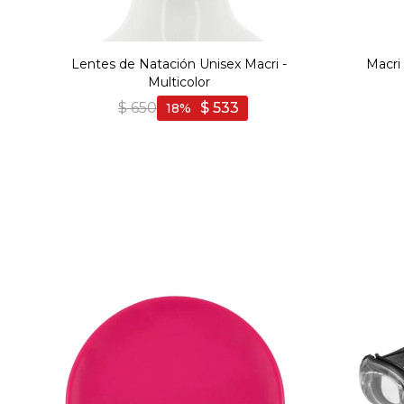
Lentes de Natación Unisex Macri -
Macri
Multicolor
$
650
$
533
18