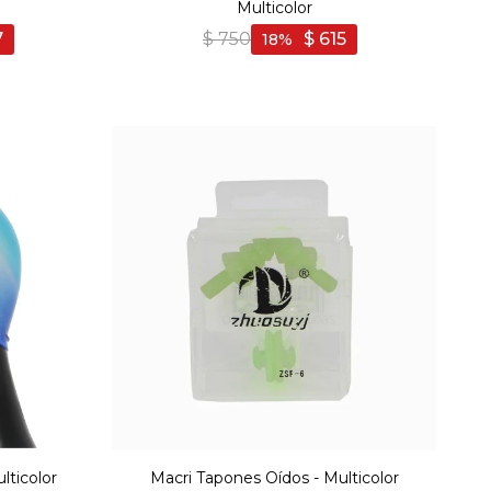
Multicolor
7
$
750
$
615
18
lticolor
Macri Tapones Oídos - Multicolor