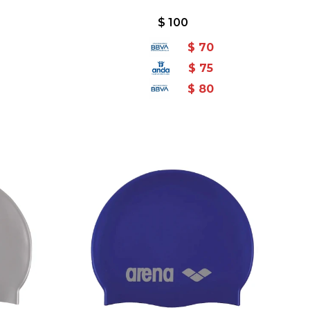
$
100
$
70
$
75
$
80