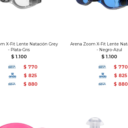
m X-Fit Lente Natación Grey
Arena Zoom X-Fit Lente Nat
- Plata-Gris
- Negro-Azul
$
1.100
$
1.100
$
770
$
770
$
825
$
825
$
880
$
880