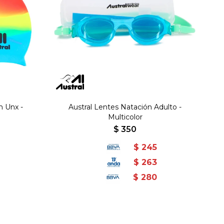
n Unx -
Austral Lentes Natación Adulto -
Multicolor
$
350
$
245
$
263
$
280