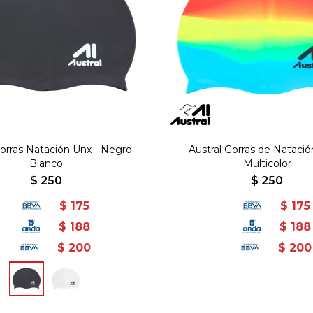
Gorras Natación Unx - Negro-
Austral Gorras de Natació
Blanco
Multicolor
$
250
$
250
$
175
$
175
$
188
$
188
$
200
$
200