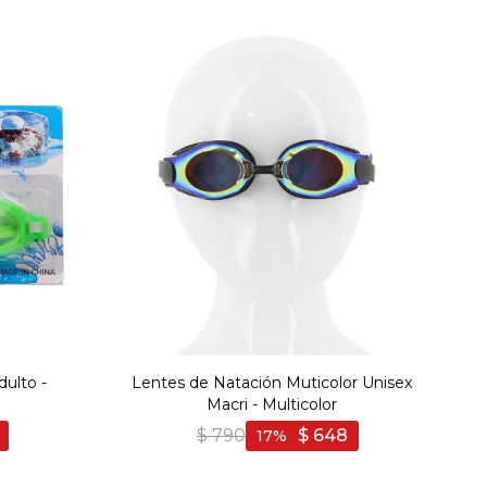
ulto -
Lentes de Natación Muticolor Unisex
Macri - Multicolor
$
790
$
648
17