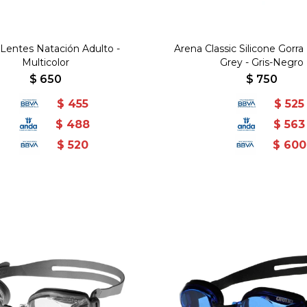
 Lentes Natación Adulto -
Arena Classic Silicone Gorra
Multicolor
Grey - Gris-Negro
$
650
$
750
$
455
$
525
$
488
$
563
$
520
$
600