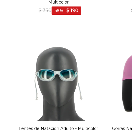
Multicolor
$
350
$
190
45
Lentes de Natacion Adulto - Multicolor
Gorras Na