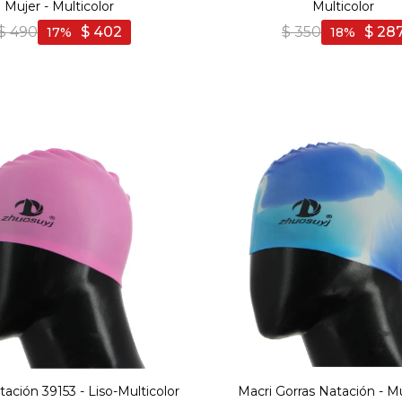
Mujer - Multicolor
Multicolor
$
490
$
402
$
350
$
28
17
18
tación 39153 - Liso-Multicolor
Macri Gorras Natación - Mu