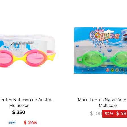
Lentes Natación de Adulto -
Macri Lentes Natación Ad
Multicolor
Multicolor
$
350
$
100
$
48
52
$
245