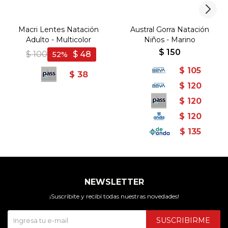
Macri Lentes Natación
Austral Gorra Natación
Adulto - Multicolor
Niños - Marino
$
150
$
100
$
48
52
$
105
$
38
$
120
$
120
$
120
$
135
NEWSLETTER
¡Suscribite y recibí todas nuestras novedades!
SUSCRIBIRME