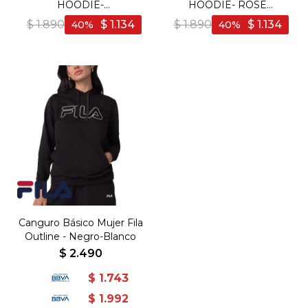
HOODIE-
HOODIE- ROSE
BLACK/COCONUT -
TAN/COCONUT - Rosa
$
1.890
$
1.134
$
1.890
$
1.134
40
40
Negro-Coco
Crema-Coco
Canguro Básico Mujer Fila
Outline - Negro-Blanco
$
2.490
$
1.743
$
1.992