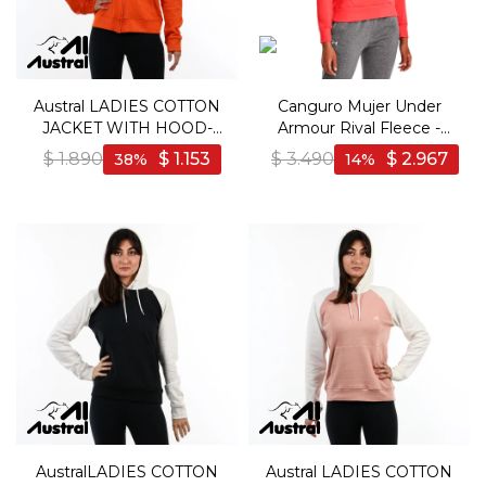
Austral LADIES COTTON
Canguro Mujer Under
JACKET WITH HOOD-
Armour Rival Fleece -
BLUE/ORANGE - Azul-
Rojo
$
1.890
$
1.153
$
3.490
$
2.967
38
14
Naranja
AustralLADIES COTTON
Austral LADIES COTTON