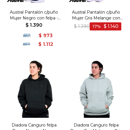
Austral Pantalón c/puño
Austral Pantalón c/puño
Mujer Negro con felpa -
Mujer Gris Melange con
Negro
felpa - Gris Melange
$
1.390
$
1.390
$
1.140
17
$
973
$
1.112
Diadora Canguro felpa
Diadora Canguro felpa