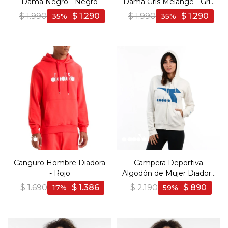
Dama Negro - Negro
Dama Gris Melange - Gris
Melange
$
1.990
$
1.290
$
1.990
$
1.290
35
35
Canguro Hombre Diadora
Campera Deportiva
- Rojo
Algodón de Mujer Diadora
NUT - Coco
$
1.690
$
1.386
$
2.190
$
890
17
59