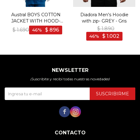
Austral BOYS COTTON
Diadora Men's Hoodie
JACKET WITH HOOD-
with zip- GREY - Gris
BLUE - Azul
$
1.890
$
1.690
$
896
46
$
1.002
46
NEWSLETTER
¡Suscribite y recibí todas nuestras novedades!
SUSCRIBIRME


CONTACTO