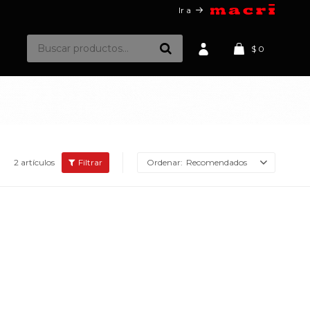
Ir a
$
0
2 artículos
Recomendados