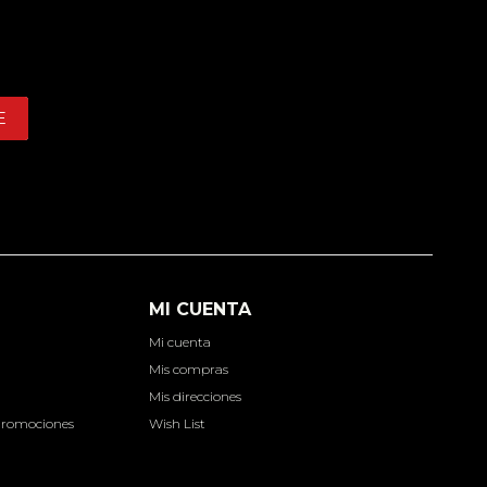
E
MI CUENTA
Mi cuenta
d
Mis compras
Mis direcciones
Promociones
Wish List