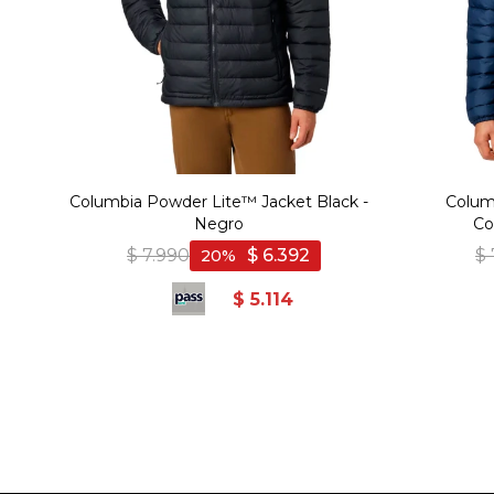
Columbia Powder Lite™ Jacket Black -
Colum
Negro
Co
$
7.990
$
6.392
$
20
$
5.114