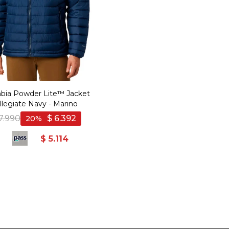
bia Powder Lite™ Jacket
llegiate Navy - Marino
7.990
$
6.392
20
$
5.114