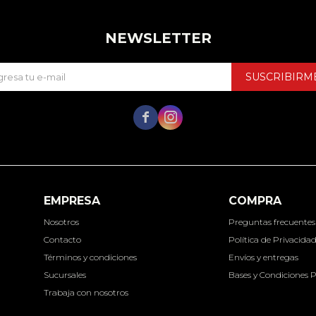
NEWSLETTER
SUSCRIBIRM


EMPRESA
COMPRA
Nosotros
Preguntas frecuentes
Contacto
Política de Privacida
Términos y condiciones
Envíos y entregas
Sucursales
Bases y Condiciones 
Trabaja con nosotros