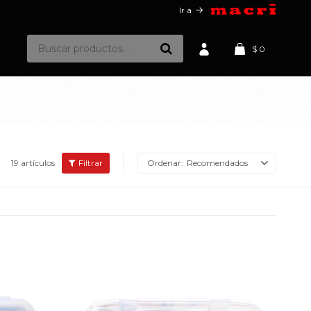
Ir a
$
0
19 artículos
Recomendados