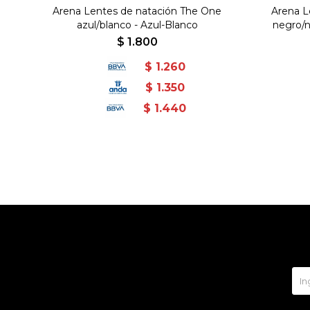
Arena Lentes de natación The One
Arena L
azul/blanco - Azul-Blanco
negro/
$
1.800
$
1.260
$
1.350
$
1.440