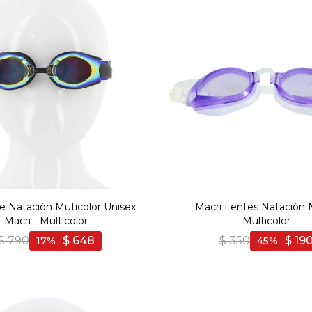
e Natación Muticolor Unisex
Macri Lentes Natación N
Macri - Multicolor
Multicolor
$
790
$
648
$
350
$
19
17
45