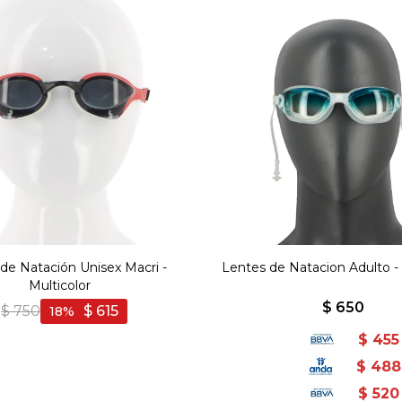
de Natación Unisex Macri -
Lentes de Natacion Adulto - 
Multicolor
$
650
$
750
$
615
18
$
455
$
488
$
520