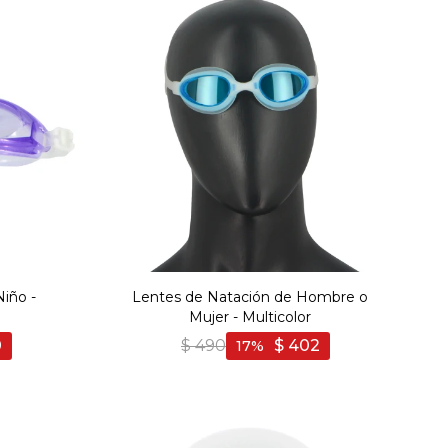
iño -
Lentes de Natación de Hombre o
Mujer - Multicolor
0
$
490
$
402
17