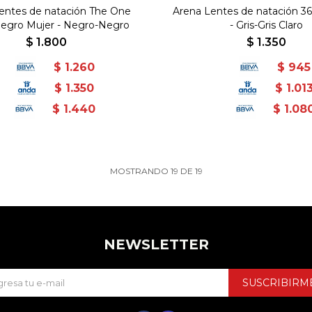
entes de natación The One
Arena Lentes de natación 3
negro Mujer - Negro-Negro
- Gris-Gris Claro
$
1.800
$
1.350
$
1.260
$
945
$
1.350
$
1.01
$
1.440
$
1.08
MOSTRANDO
19
DE
19
NEWSLETTER
SUSCRIBIRM