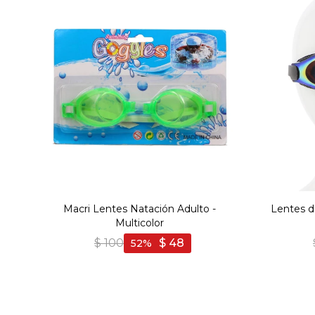
Macri Lentes Natación Adulto -
Lentes d
Multicolor
$
100
$
48
52