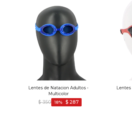
Lentes de Natacion Adultos -
Lentes 
Multicolor
$
350
$
287
18