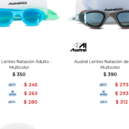
l Lentes Natación Adulto -
Austral Lentes Natación de
Multicolor
Multicolor
$
350
$
390
$
245
$
273
$
263
$
293
$
280
$
312