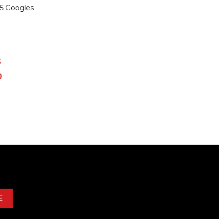
65 Googles
3
0
E