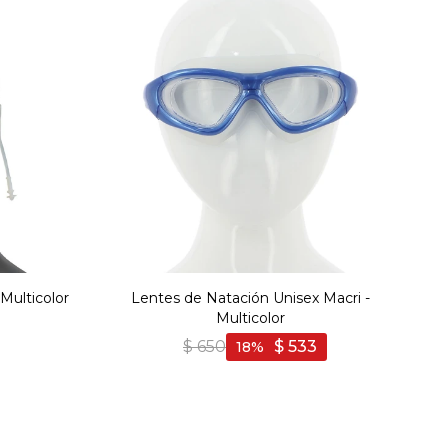
Multicolor
Lentes de Natación Unisex Macri -
Multicolor
$
650
$
533
18