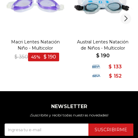
Macri Lentes Natación
Austral Lentes Natación
Niño - Multicolor
de Niños - Multicolor
$
190
$
350
$
190
45
$
133
$
152
NEWSLETTER
¡Suscribite y recibí todas nuestras novedades!
SUSCRIBIRME