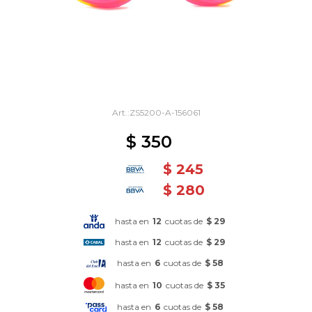
ZS5200-A-156061
$
350
$
245
$
280
hasta en
12
cuotas de
$ 29
hasta en
12
cuotas de
$ 29
hasta en
6
cuotas de
$ 58
hasta en
10
cuotas de
$ 35
hasta en
6
cuotas de
$ 58