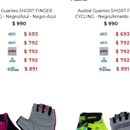
al Guantes SHORT FINGER
Austral Guantes SHORT 
 - Negro/Azul - Negro-Azul
CYCLING - Negro/Amarillo 
Amarillo
$
990
$
990
$
693
$
693
$
792
$
792
$
792
$
792
$
792
$
792
$
891
$
891