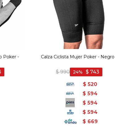
o Poker -
Calza Ciclista Mujer Poker - Negro
3
$
990
$
743
24
$
520
$
594
$
594
$
594
$
669