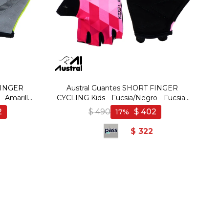
FINGER
Austral Guantes SHORT FINGER
- Amarillo-
CYCLING Kids - Fucsia/Negro - Fucsia-
Negro
2
$
490
$
402
17
$
322