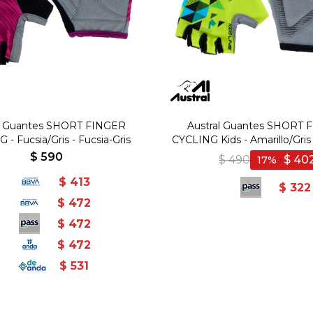
al Guantes SHORT FINGER
Austral Guantes SHORT 
 - Fucsia/Gris - Fucsia-Gris
CYCLING Kids - Amarillo/Gris 
Gris
$
590
$
490
$
40
17
$
413
$
322
$
472
$
472
$
472
$
531