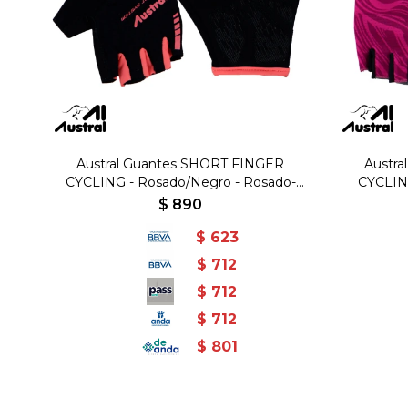
Austral Guantes SHORT FINGER
Austr
CYCLING - Rosado/Negro - Rosado-
CYCLING
Negro
$
890
$
623
$
712
$
712
$
712
$
801