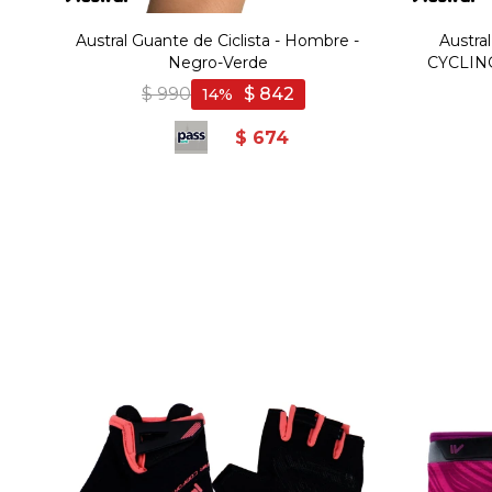
Austral Guante de Ciclista - Hombre -
Austr
Negro-Verde
CYCLING
$
990
$
842
14
$
674