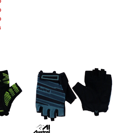
0
0
0
8