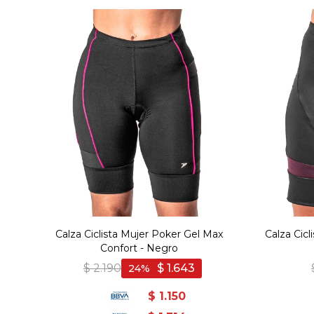
Calza Ciclista Mujer Poker Gel Max
Calza Cicl
Confort - Negro
$
2.190
$
1.643
24
$
1.150