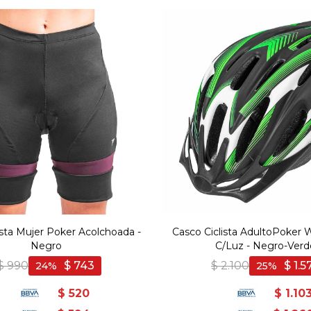
ista Mujer Poker Acolchoada -
Casco Ciclista AdultoPoker
Negro
C/Luz - Negro-Verd
$
990
$
743
$
2.100
$
1.5
24
25
$
520
$
1.10