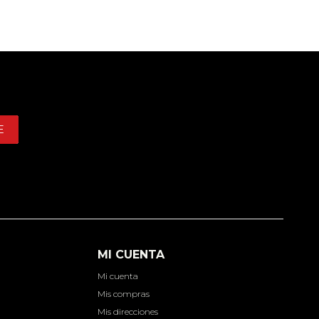
E
MI CUENTA
Mi cuenta
d
Mis compras
Mis direcciones