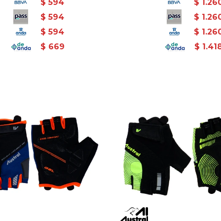
$
594
$
1.26
$
594
$
1.26
$
594
$
1.26
$
669
$
1.41