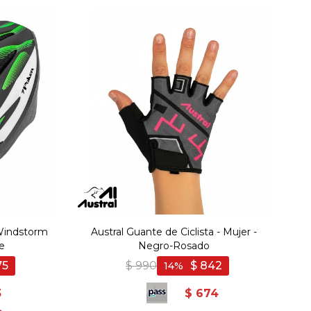
 Windstorm
Austral Guante de Ciclista - Mujer -
e
Negro-Rosado
75
$
990
$
842
14
3
$
674