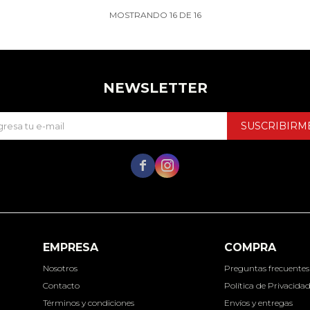
MOSTRANDO
16
DE
16
NEWSLETTER
SUSCRIBIRM


EMPRESA
COMPRA
Nosotros
Preguntas frecuentes
Contacto
Política de Privacida
Términos y condiciones
Envíos y entregas