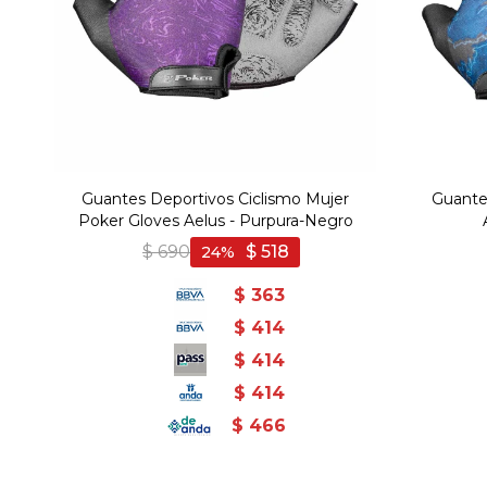
Guantes Deportivos Ciclismo Mujer
Guantes
Poker Gloves Aelus - Purpura-Negro
$
690
$
518
24
$
363
$
414
$
414
$
414
$
466