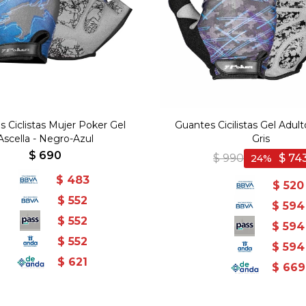
 Ciclistas Mujer Poker Gel
Guantes Cicilistas Gel Adult
Ascella - Negro-Azul
Gris
$
690
$
990
$
74
24
$
483
$
520
$
552
$
594
$
552
$
594
$
552
$
594
$
621
$
669