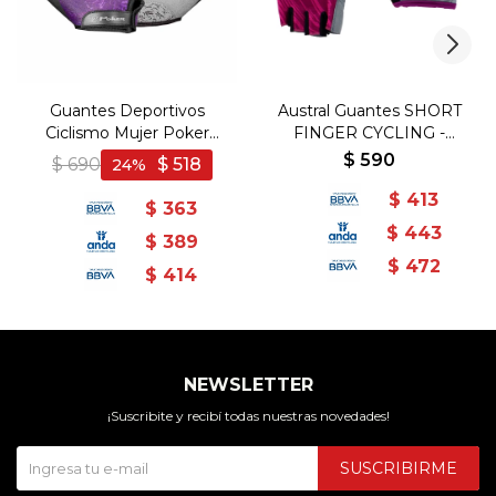
Guantes Deportivos
Austral Guantes SHORT
Ciclismo Mujer Poker
FINGER CYCLING -
Gloves Aelus - Purpura-
Fucsia/Gris - Fucsia-Gris
$
590
$
690
$
518
24
Negro
$
413
$
363
$
443
$
389
$
472
$
414
NEWSLETTER
¡Suscribite y recibí todas nuestras novedades!
SUSCRIBIRME