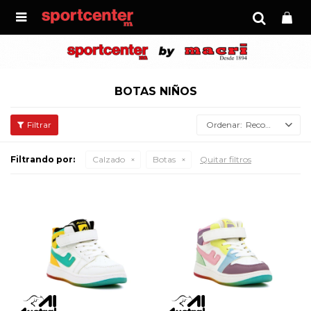

BOTAS NIÑOS
Recomendados
Filtrando por:
Calzado
Botas
Quitar filtros