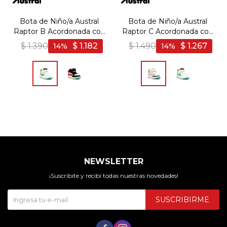
Bota de Niño/a Austral
Bota de Niño/a Austral
Raptor B Acordonada con
Raptor C Acordonada con
Velcro - Multicolor-
Velcro - Multicolor-Lila
$
1.390
$
1.182
$
1.490
$
1.267
14
14
Amarillo
NEWSLETTER
¡Suscribite y recibí todas nuestras novedades!
SUSCRIBIRME