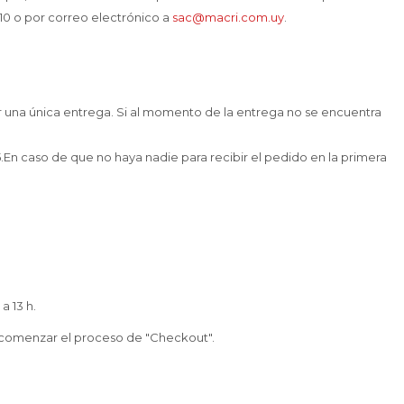
10 o por correo electrónico a
sac@macri.com.uy
.
r una única entrega. Si al momento de la entrega no se encuentra
5.En caso de que no haya nadie para recibir el pedido en la primera
a 13 h.
al comenzar el proceso de "Checkout".