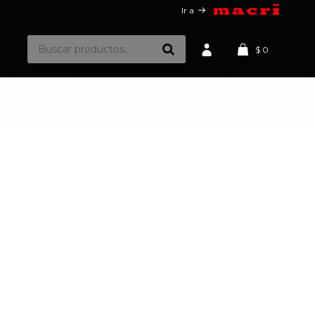
Ir a
$
0