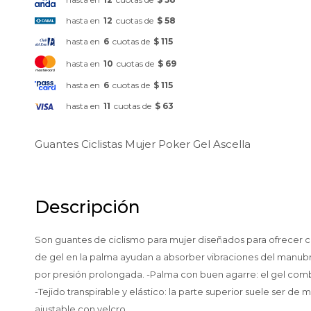
hasta en
12
cuotas de
$ 58
hasta en
6
cuotas de
$ 115
hasta en
10
cuotas de
$ 69
hasta en
6
cuotas de
$ 115
hasta en
11
cuotas de
$ 63
Guantes Ciclistas Mujer Poker Gel Ascella
Descripción
Son guantes de ciclismo para mujer diseñados para ofrecer co
de gel en la palma ayudan a absorber vibraciones del manubri
por presión prolongada. -Palma con buen agarre: el gel combi
-Tejido transpirable y elástico: la parte superior suele ser de
ajustable con velcro