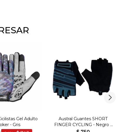
ERESAR
cilistas Gel Adulto
Austral Guantes SHORT
oker - Gris
FINGER CYCLING - Negro -
Negro
$
750