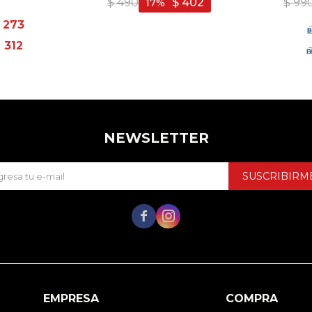
$
490
$
402
$
99
17
273
$
312
NEWSLETTER
SUSCRIBIRM


EMPRESA
COMPRA