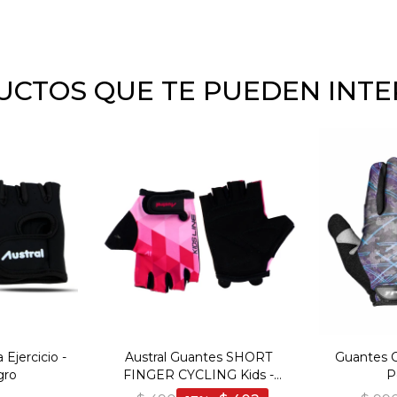
CTOS QUE TE PUEDEN INT
Ejercicio -
Austral Guantes SHORT
Guantes Ci
gro
FINGER CYCLING Kids -
P
Fucsia/Negro - Fucsia-Negro