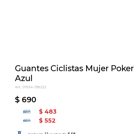
Guantes Ciclistas Mujer Poker
Azul
01934-138222
$
690
$
483
$
552
hasta en
12
cuotas de
$ 58