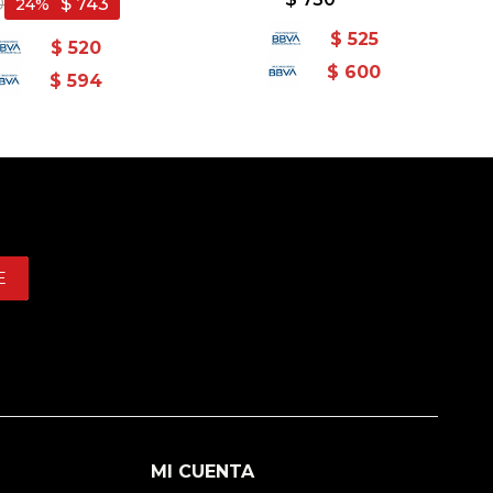
0
$
743
24
$
525
$
520
$
600
$
594
E
MI CUENTA