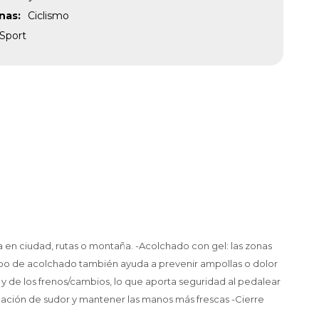
inas
Ciclismo
Sport
a en ciudad, rutas o montaña. -Acolchado con gel: las zonas
 tipo de acolchado también ayuda a prevenir ampollas o dolor
 y de los frenos/cambios, lo que aporta seguridad al pedalear
umulación de sudor y mantener las manos más frescas -Cierre