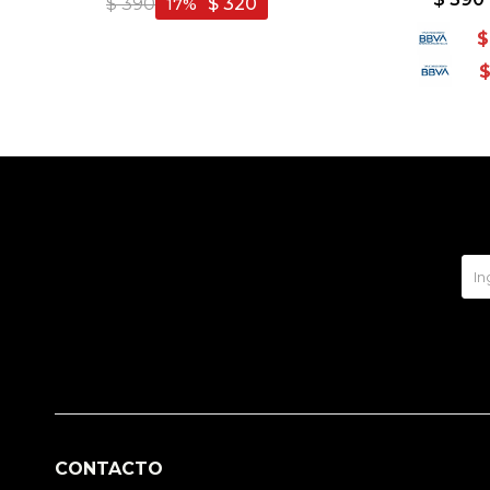
$
390
$
320
17
$
CONTACTO