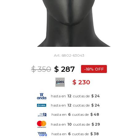
6802-63043
$
350
$
287
18
$
230
hasta en
12
cuotas de
$ 24
hasta en
12
cuotas de
$ 24
hasta en
6
cuotas de
$ 48
hasta en
10
cuotas de
$ 29
hasta en
6
cuotas de
$ 38