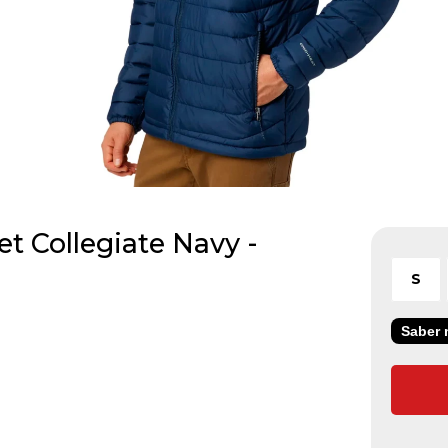
t Collegiate Navy -
S
Saber m