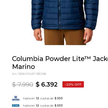
Columbia Powder Lite™ Jacke
Marino
1698001467-138068
$
7.990
$
6.392
20
hasta en
12
cuotas de
$ 533
hasta en
12
cuotas de
$ 533