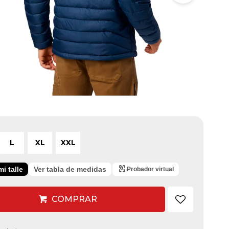
L
XL
XXL
i talle
Ver tabla de medidas
Probador virtual
COMPRAR