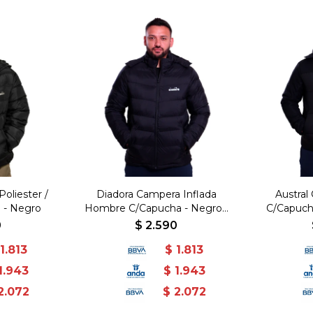
oliester /
Diadora Campera Inflada
Austral
 - Negro
Hombre C/Capucha - Negro -
C/Capuch
Negro-Negro
0
$
2.590
1.813
$
1.813
1.943
$
1.943
2.072
$
2.072