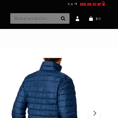
Ir a
$
0