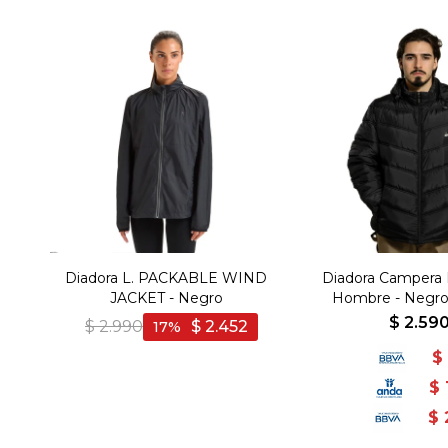
Diadora L. PACKABLE WIND
Diadora Campera P
JACKET - Negro
Hombre - Negro
$
2.59
$
2.990
$
2.452
17
$
$
$