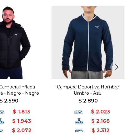
 Campera Inflada
Campera Deportiva Hombre
a - Negro - Negro
Umbro - Azul
$
2.590
$
2.890
$
1.813
$
2.023
$
1.943
$
2.168
$
2.072
$
2.312