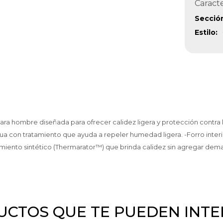
Caracte
Secció
Estilo
 hombre diseñada para ofrecer calidez ligera y protección contra la 
l agua con tratamiento que ayuda a repeler humedad ligera. -Forro in
lamiento sintético (Thermarator™) que brinda calidez sin agregar dema
CTOS QUE TE PUEDEN INT