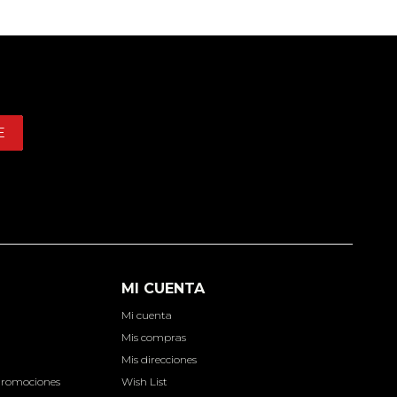
E
MI CUENTA
Mi cuenta
d
Mis compras
Mis direcciones
Promociones
Wish List