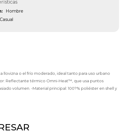
rísticas
n
Hombre
Casual
llovizna o el frío moderado, ideal tanto para uso urbano
terior: Reflectante térmico Omni-Heat™, que usa puntos
siado volumen. -Material principal: 100?% poliéster en shell y
ERESAR