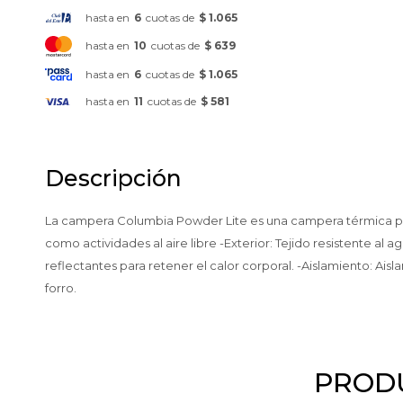
hasta en
6
cuotas de
$ 1.065
hasta en
10
cuotas de
$ 639
hasta en
6
cuotas de
$ 1.065
hasta en
11
cuotas de
$ 581
Descripción
La campera Columbia Powder Lite es una campera térmica para
como actividades al aire libre -Exterior: Tejido resistente a
reflectantes para retener el calor corporal. -Aislamiento: Ais
forro.
PRODU