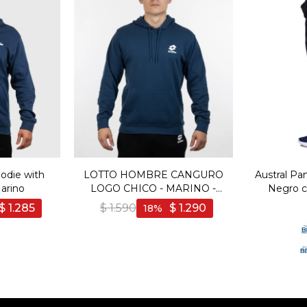
odie with
LOTTO HOMBRE CANGURO
Austral Pa
Marino
LOGO CHICO - MARINO -
Negro c
Marino
$
1.285
$
1.590
$
1.290
18