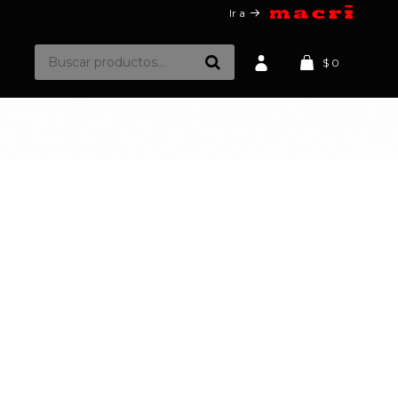
Ir a
$
0