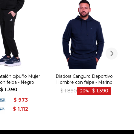
ntalón c/puño Mujer
Diadora Canguro Deportivo
D
on felpa - Negro
Hombre con felpa - Marino
$
1.390
$
1.890
$
1.390
26
$
973
$
1.112