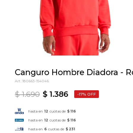
Canguro Hombre Diadora - R
180663-154046
$
1.690
$
1.386
17
hasta en
12
cuotas de
$ 116
hasta en
12
cuotas de
$ 116
hasta en
6
cuotas de
$ 231