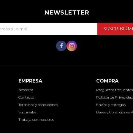
NEWSLETTER
SUSCRIBIRM


EMPRESA
COMPRA
Nosotros
Preguntas frecuentes
Contacto
Política de Privacida
Términos y condiciones
Envíos y entregas
Sucursales
Bases y Condiciones 
Trabaja con nosotros