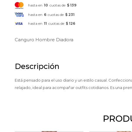
hasta en
10
cuotas de
$ 139
hasta en
6
cuotas de
$ 231
hasta en
11
cuotas de
$ 126
Canguro Hombre Diadora
Descripción
Está pensado para el uso diario y un estilo casual. Confecci
relajado, ideal para acompañar outfits cotidianos. Es una pren
PRODU