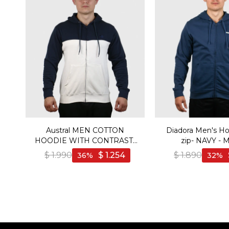
Austral MEN COTTON
Diadora Men's Ho
HOODIE WITH CONTRAST-
zip- NAVY - 
NAVY/WHITE - Marino-Blanco
$
1.990
$
1.254
$
1.890
36
32