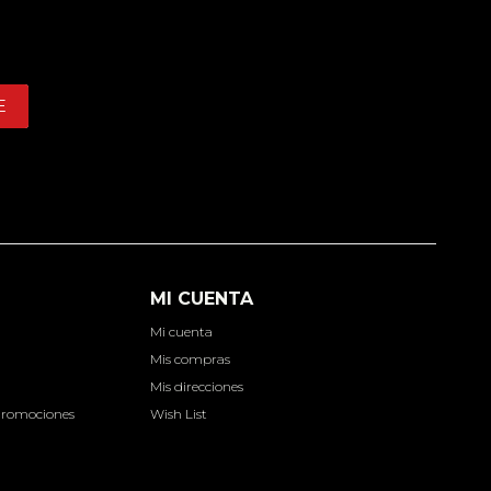
E
MI CUENTA
Mi cuenta
d
Mis compras
Mis direcciones
Promociones
Wish List