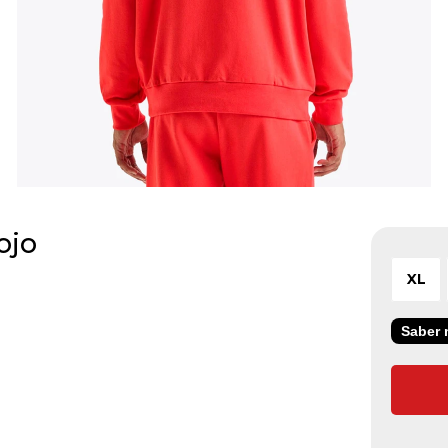
ojo
XL
Saber m