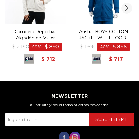
Campera Deportiva
Austral BOYS COTTON
Algodón de Mujer
JACKET WITH HOOD-
Diadora NUT - Coco
BLUE - Azul
$
2.190
$
890
$
1.690
$
896
59
46
$
712
$
717
NEWSLETTER
¡Suscribite y recibí todas nuestras novedades!
SUSCRIBIRME

