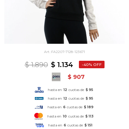
FA2207-7128-123671
$
1.890
$
1.134
40
$
907
hasta en
12
cuotas de
$ 95
hasta en
12
cuotas de
$ 95
hasta en
6
cuotas de
$ 189
hasta en
10
cuotas de
$ 113
hasta en
6
cuotas de
$ 151