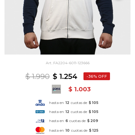
FA2204-6011-123666
$
1.990
$
1.254
36
$
1.003
hasta en
12
cuotas de
$ 105
hasta en
12
cuotas de
$ 105
hasta en
6
cuotas de
$ 209
hasta en
10
cuotas de
$ 125