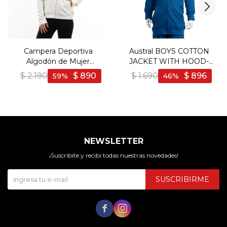
Campera Deportiva
Austral BOYS COTTON
Algodón de Mujer
JACKET WITH HOOD-
Diadora NUT - Coco
BLUE - Azul
$
2.190
$
890
$
1.690
$
896
59
46
NEWSLETTER
¡Suscribite y recibí todas nuestras novedades!
SUSCRIBIRME

