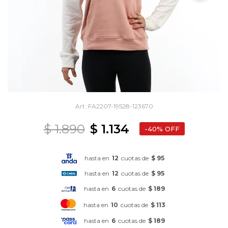
FA2207-19528-123670
$
1.890
$
1.134
40
hasta en
12
cuotas de
$ 95
hasta en
12
cuotas de
$ 95
hasta en
6
cuotas de
$ 189
hasta en
10
cuotas de
$ 113
hasta en
6
cuotas de
$ 189