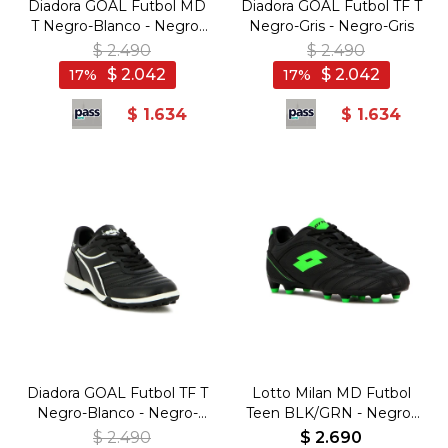
Diadora GOAL Futbol MD
Diadora GOAL Futbol TF T
T Negro-Blanco - Negro-
Negro-Gris - Negro-Gris
Blanco
$
2.490
$
2.490
$
2.042
$
2.042
17
17
$
1.634
$
1.634
Diadora GOAL Futbol TF T
Lotto Milan MD Futbol
Negro-Blanco - Negro-
Teen BLK/GRN - Negro-
Blanco
Verde
$
2.490
$
2.690