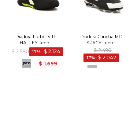
Diadora Futbol 5 TF
Diadora Cancha MD
HALLEY Teen -
SPACE Teen -
Negro/Amarillo - Negro-
Negro/Blanco - Negro-
$
2.490
$
2.590
$
2.124
17
Amarillo
Blanco
$
2.042
17
$
1.699
$
1.634