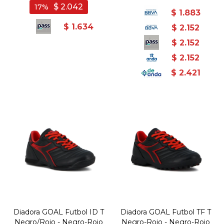
$
2.042
17
$
1.883
$
1.634
$
2.152
$
2.152
$
2.152
$
2.421
Diadora GOAL Futbol ID T
Diadora GOAL Futbol TF T
Negro/Rojo - Negro-Rojo
Negro-Rojo - Negro-Rojo