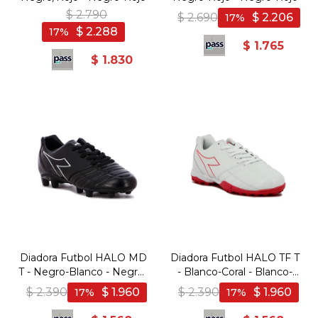
$
2.790
$
2.690
$
2.206
17
$
2.288
17
$
1.765
$
1.830
Diadora Futbol HALO MD
Diadora Futbol HALO TF T
T - Negro-Blanco - Negro-
- Blanco-Coral - Blanco-
Blanco
Coral
$
2.390
$
1.960
$
2.390
$
1.960
17
17