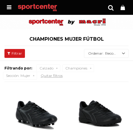

CHAMPIONES MUJER FÚTBOL
Recomendados
Filtrando por:
Calzado
Championes
Sección:
Mujer
Quitar filtros