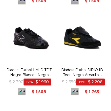
$
1.568
$
1.568
Diadora Futbol HALO TF T
Diadora Futbol SIRIO ID
- Negro-Blanco - Negro-
Teen Negro-Amarillo -
Blanco
Negro-Amarillo
$
2.390
$
1.960
$
2.690
$
2.206
17
17
$
1.568
$
1.765