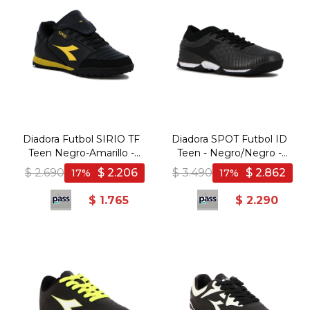
Diadora Futbol SIRIO TF
Diadora SPOT Futbol ID
Teen Negro-Amarillo -
Teen - Negro/Negro -
Negro-Amarillo
Negro-Negro
$
2.690
$
2.206
$
3.490
$
2.862
17
17
$
1.765
$
2.290