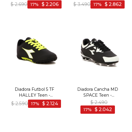
Negro-Amarillo
Negro-Negro
$
2.690
$
2.206
$
3.490
$
2.862
17
17
Diadora Futbol 5 TF
Diadora Cancha MD
HALLEY Teen -
SPACE Teen -
Negro/Amarillo - Negro-
Negro/Blanco - Negro-
$
2.490
$
2.590
$
2.124
17
Amarillo
Blanco
$
2.042
17