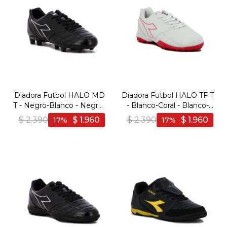
Diadora Futbol HALO MD
Diadora Futbol HALO TF T
T - Negro-Blanco - Negro-
- Blanco-Coral - Blanco-
Blanco
Coral
$
2.390
$
1.960
$
2.390
$
1.960
17
17