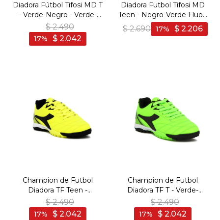
Diadora Fútbol Tifosi MD T
Diadora Futbol Tifosi MD
- Verde-Negro - Verde-
Teen - Negro-Verde Fluo -
Negro
Negro-Verde Fluo
$
2.490
$
2.690
$
2.206
17
$
2.042
17
Champion de Futbol
Champion de Futbol
Diadora TF Teen -
Diadora TF T - Verde-
Amarillo-Negro - Amarillo-
Negro - Verde-Negro
$
2.490
$
2.490
Negro
$
2.042
$
2.042
17
17