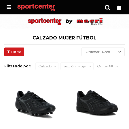

CALZADO MUJER FÚTBOL
Recomendados
Filtrando por:
Calzado
Sección:
Mujer
Quitar filtros