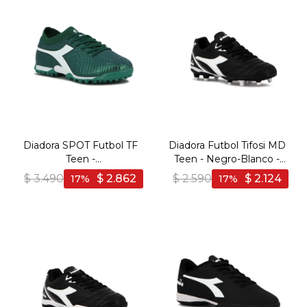
Diadora SPOT Futbol TF
Diadora Futbol Tifosi MD
Teen -
Teen - Negro-Blanco -
Aguamarina/Blanco -
Negro-Blanco
$
3.490
$
2.862
$
2.590
$
2.124
17
17
Aguamarina-Blanco