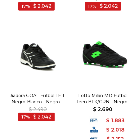
$
2.042
$
2.042
17
17
Diadora GOAL Futbol TF T
Lotto Milan MD Futbol
Negro-Blanco - Negro-
Teen BLK/GRN - Negro-
Blanco
Verde
$
2.490
$
2.690
$
2.042
17
$
1.883
$
2.018