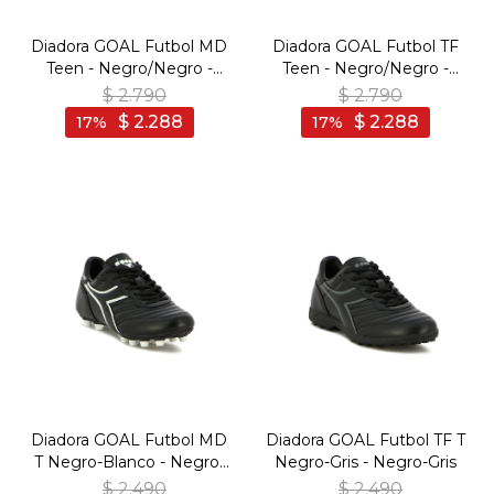
Diadora GOAL Futbol MD
Diadora GOAL Futbol TF
Teen - Negro/Negro -
Teen - Negro/Negro -
Negro-Negro
Negro-Negro
$
2.790
$
2.790
$
2.288
$
2.288
17
17
Diadora GOAL Futbol MD
Diadora GOAL Futbol TF T
T Negro-Blanco - Negro-
Negro-Gris - Negro-Gris
Blanco
$
2.490
$
2.490