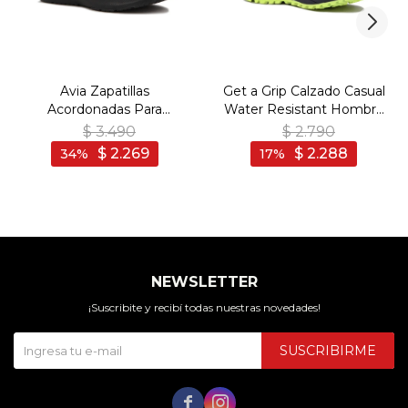
Avia Zapatillas
Get a Grip Calzado Casual
Acordonadas Para
Water Resistant Hombre
Hombre Rio- Black/DK
- Gris Oscuro - Gris
$
3.490
$
2.790
Grey - Negro-Gris
Oscuro
$
2.269
$
2.288
34
17
NEWSLETTER
¡Suscribite y recibí todas nuestras novedades!
SUSCRIBIRME

