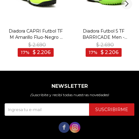
Diadora CAPRI Futbol TF
Diadora Futbol 5 TF
M Amarillo Fluo-Negro -
BARRICADE Men -
Amarillo Fluo-Negro
Verde/Negro - Verde-
$
2.690
$
2.690
Negro
$
2.206
$
2.206
17
17
NEWSLETTER
¡Suscribite y recibí todas nuestras novedades!
SUSCRIBIRME

