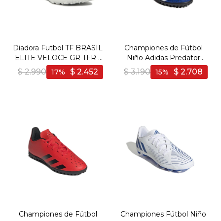
Diadora Futbol TF BRASIL
Championes de Fútbol
ELITE VELOCE GR TFR -
Niño Adidas Predator
Hombre - Azul-Blanco
Freak .4 - Marino-Negro
$
2.990
$
2.452
$
3.190
$
2.708
17
15
Championes de Fútbol
Championes Fútbol Niño