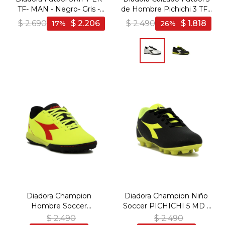
TF- MAN - Negro- Gris -
de Hombre Pichichi 3 TF -
Negro-Gris
Plata-Negro
$
2.690
$
2.206
$
2.490
$
1.818
17
26
Diadora Champion
Diadora Champion Niño
Hombre Soccer
Soccer PICHICHI 5 MD -
PICHICHI 5 TFR - Amarillo
Negro-Amarillo Fluo
$
2.490
$
2.490