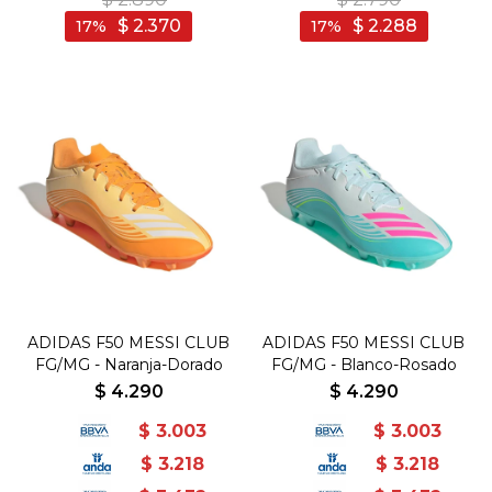
$
2.370
$
2.288
17
17
ADIDAS F50 MESSI CLUB
ADIDAS F50 MESSI CLUB
FG/MG - Naranja-Dorado
FG/MG - Blanco-Rosado
$
4.290
$
4.290
$
3.003
$
3.003
$
3.218
$
3.218