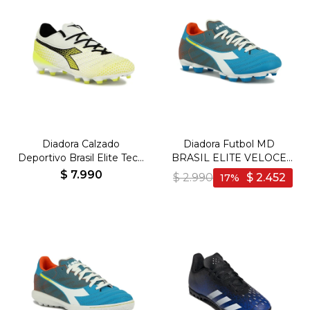
Diadora Calzado
Diadora Futbol MD
Deportivo Brasil Elite Tech
BRASIL ELITE VELOCE
GR LPX - Hombre -
GR LPU - Hombre - Azul-
$
7.990
$
2.990
$
2.452
17
Blanco-Negro
Blanco