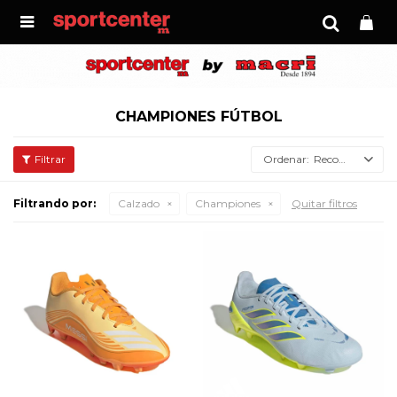

CHAMPIONES FÚTBOL
Recomendados
Filtrando por:
Calzado
Championes
Quitar filtros