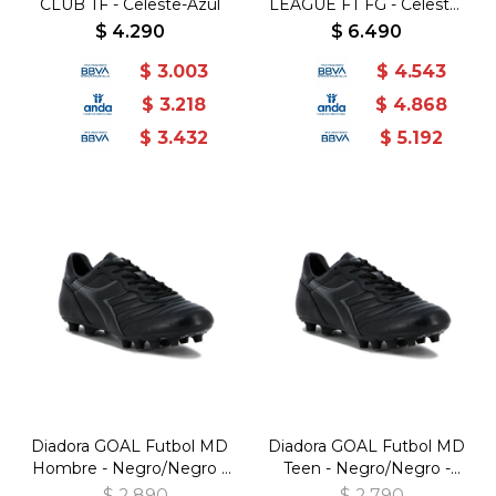
CLUB TF - Celeste-Azul
LEAGUE FT FG - Celeste-
Azul
$
4.290
$
6.490
$
3.003
$
4.543
$
3.218
$
4.868
$
3.432
$
5.192
Diadora GOAL Futbol MD
Diadora GOAL Futbol MD
Hombre - Negro/Negro -
Teen - Negro/Negro -
Negro-Negro
Negro-Negro
$
2.890
$
2.790