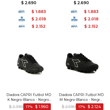
Verde
Verde
$
2.690
$
2.690
$
1.883
$
1.883
$
2.018
$
2.018
$
2.152
$
2.152
Diadora CAPRI Futbol MD
Diadora CAPRI Futbol MD
K Negro-Blanco - Negro-
M Negro-Blanco - Negro-
Blanco
Blanco
$
2.390
$
1.960
$
2.590
$
2.124
17
17