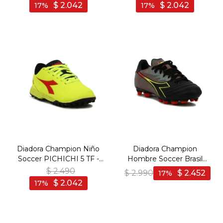
Fluo-Rojo
$
2.042
$
2.042
17
17
Diadora Champion Niño
Diadora Champion
Soccer PICHICHI 5 TF -
Hombre Soccer Brasil
Amarillo Fluo-Rojo
Elite Veloce R LPU -
$
2.490
$
2.990
$
2.452
17
Negro-Amarillo Fluo
$
2.042
17