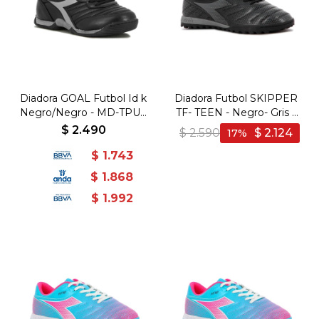
Diadora GOAL Futbol Id k
Diadora Futbol SKIPPER
Negro/Negro - MD-TPU -
TF- TEEN - Negro- Gris -
Negro-Negro
Negro-Gris
$
2.490
$
2.590
$
2.124
17
$
1.743
$
1.868
$
1.992