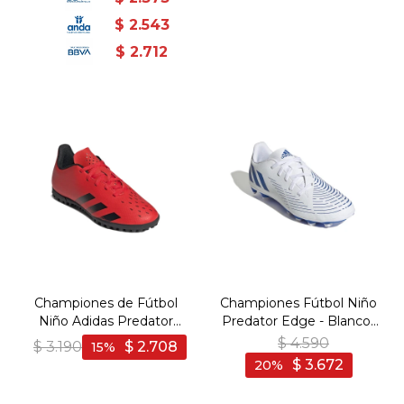
$
2.543
$
2.712
Championes de Fútbol
Championes Fútbol Niño
Niño Adidas Predator
Predator Edge - Blanco-
Freack .4 T - Rojo-Negro
Azul
$
4.590
$
3.190
$
2.708
15
$
3.672
20