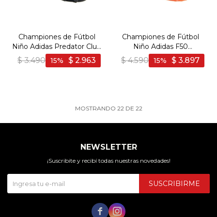
Championes de Fútbol
Championes de Fútbol
Niño Adidas Predator Club
Niño Adidas F50
Sock - Negro-Gris
Sparkfusion League TF -
$
3.490
$
2.963
$
4.590
$
3.897
15
15
Naranja-Azul
MOSTRANDO
22
DE
22
NEWSLETTER
¡Suscribite y recibí todas nuestras novedades!
SUSCRIBIRME

