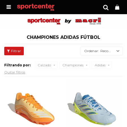

CHAMPIONES ADIDAS FÚTBOL
Recomendados
Filtrando por:
Calzado
Championes
Adidas
Quitar filtros