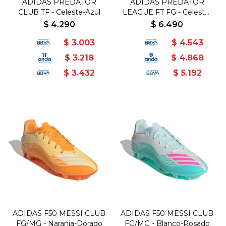
ADIDAS PREDATOR
ADIDAS PREDATOR
CLUB TF - Celeste-Azul
LEAGUE FT FG - Celeste-
Azul
$
4.290
$
6.490
$
3.003
$
4.543
$
3.218
$
4.868
$
3.432
$
5.192
ADIDAS F50 MESSI CLUB
ADIDAS F50 MESSI CLUB
FG/MG - Naranja-Dorado
FG/MG - Blanco-Rosado