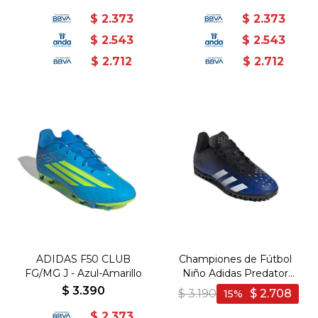
$
2.373
$
2.373
$
2.543
$
2.543
$
2.712
$
2.712
ADIDAS F50 CLUB
Championes de Fútbol
FG/MG J - Azul-Amarillo
Niño Adidas Predator
Freak .4 - Marino-Negro
$
3.390
$
3.190
$
2.708
15
$
2.373