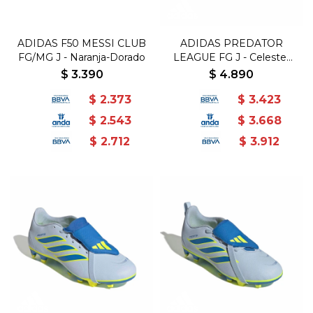
ADIDAS F50 MESSI CLUB
ADIDAS PREDATOR
FG/MG J - Naranja-Dorado
LEAGUE FG J - Celeste-
Azul
$
3.390
$
4.890
$
2.373
$
3.423
$
2.543
$
3.668
$
2.712
$
3.912