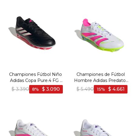
Championes Fútbol Niño
Championes de Fútbol
Adidas Copa Pure.4 FG -
Hombre Adidas Predator
Negro-Blanco
League FG/MG - Blanco-
$
3.390
$
3.090
$
5.490
$
4.661
8
15
Rosado