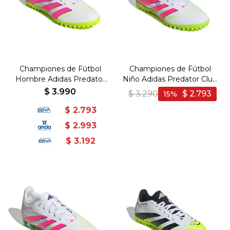
Championes de Fútbol
Championes de Fútbol
Hombre Adidas Predator
Niño Adidas Predator Club
Club TF - Blanco-Rosado
TF - Blanco-Rosado
$
3.990
$
3.290
$
2.793
15
$
2.793
$
2.993
$
3.192