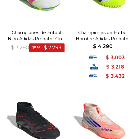
Championes de Fútbol
Championes de Fútbol
Niño Adidas Predator Club
Hombre Adidas Predator
FG/MG - Blanco-Rosado
Club TF - Blanco-Negro
$
4.290
$
3.290
$
2.793
15
$
3.003
$
3.218
$
3.432