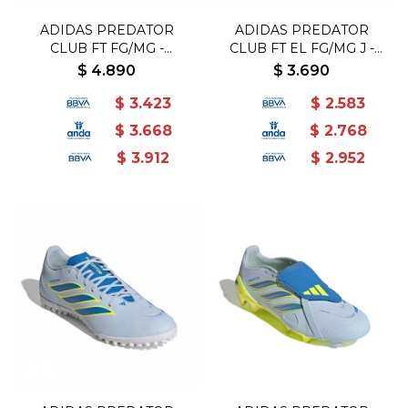
ADIDAS PREDATOR
ADIDAS PREDATOR
CLUB FT FG/MG -
CLUB FT EL FG/MG J -
Celeste-Azul
Celeste-Azul
$
4.890
$
3.690
$
3.423
$
2.583
$
3.668
$
2.768
$
3.912
$
2.952