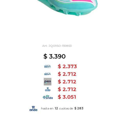
JQ0950-159853
$
3.390
$
2.373
$
2.712
$
2.712
$
2.712
$
3.051
hasta en
12
cuotas de
$ 283