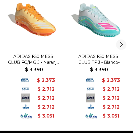
ADIDAS F50 MESSI
ADIDAS F50 MESSI
CLUB FG/MG J - Naranja-
CLUB TF J - Blanco-
Dorado
Rosado
$
3.390
$
3.390
$
2.373
$
2.373
$
2.712
$
2.712
$
2.712
$
2.712
$
2.712
$
2.712
$
3.051
$
3.051