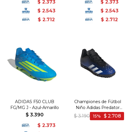
$
2.373
$
2.373
$
2.543
$
2.543
$
2.712
$
2.712
ADIDAS F50 CLUB
Championes de Fútbol
FG/MG J - Azul-Amarillo
Niño Adidas Predator
Freak .4 - Marino-Negro
$
3.390
$
3.190
$
2.708
15
$
2.373