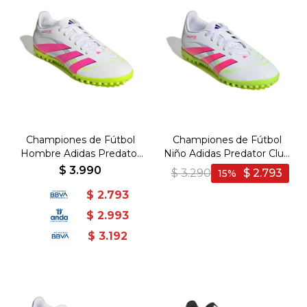
Championes de Fútbol
Championes de Fútbol
Hombre Adidas Predator
Niño Adidas Predator Club
Club TF - Blanco-Rosado
TF - Blanco-Rosado
$
3.990
$
3.290
$
2.793
15
$
2.793
$
2.993
$
3.192