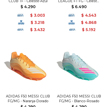
CLUB TF - Celeste-Azul
LEAGUE FT FG - Celeste-
Azul
$
4.290
$
6.490
$
3.003
$
4.543
$
3.218
$
4.868
$
3.432
$
5.192
ADIDAS F50 MESSI CLUB
ADIDAS F50 MESSI CLUB
FG/MG - Naranja-Dorado
FG/MG - Blanco-Rosado
$
4.290
$
4.290