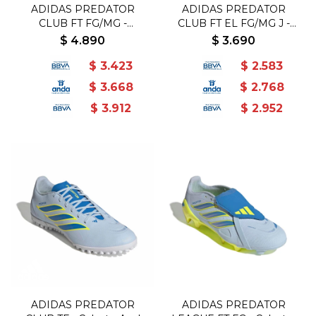
ADIDAS PREDATOR
ADIDAS PREDATOR
CLUB FT FG/MG -
CLUB FT EL FG/MG J -
Celeste-Azul
Celeste-Azul
$
4.890
$
3.690
$
3.423
$
2.583
$
3.668
$
2.768
$
3.912
$
2.952
ADIDAS PREDATOR
ADIDAS PREDATOR