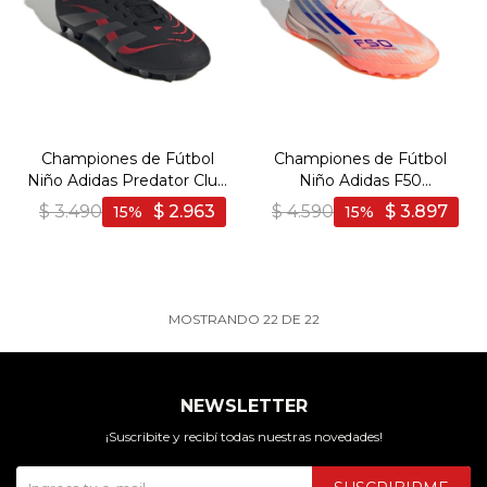
Championes de Fútbol
Championes de Fútbol
Niño Adidas Predator Club
Niño Adidas F50
Sock - Negro-Gris
Sparkfusion League TF -
$
3.490
$
2.963
$
4.590
$
3.897
15
15
Naranja-Azul
MOSTRANDO
22
DE
22
NEWSLETTER
¡Suscribite y recibí todas nuestras novedades!