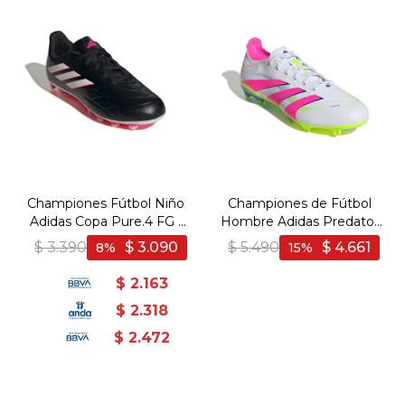
Championes Fútbol Niño
Championes de Fútbol
Adidas Copa Pure.4 FG -
Hombre Adidas Predator
Negro-Blanco
League FG/MG - Blanco-
$
3.390
$
3.090
$
5.490
$
4.661
8
15
Rosado
$
2.163
$
2.318
$
2.472