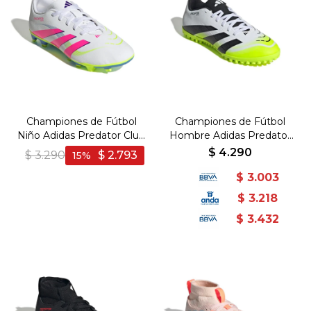
Championes de Fútbol
Championes de Fútbol
Niño Adidas Predator Club
Hombre Adidas Predator
FG/MG - Blanco-Rosado
Club TF - Blanco-Negro
$
4.290
$
3.290
$
2.793
15
$
3.003
$
3.218
$
3.432