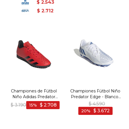
$
2.543
$
2.712
Championes de Fútbol
Championes Fútbol Niño
Niño Adidas Predator
Predator Edge - Blanco-
Freack .4 T - Rojo-Negro
Azul
$
4.590
$
3.190
$
2.708
15
$
3.672
20