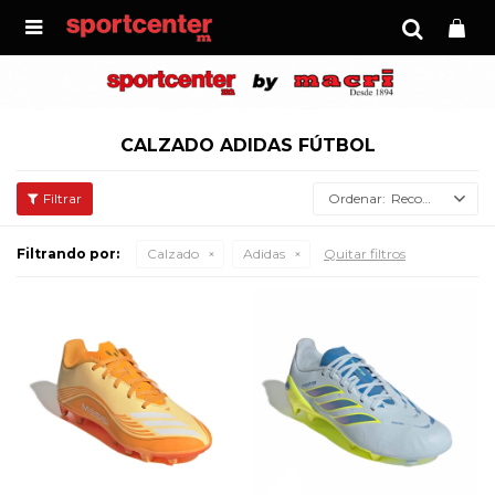

CALZADO ADIDAS FÚTBOL
Recomendados
Filtrando por:
Calzado
Adidas
Quitar filtros