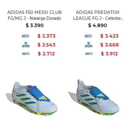
ADIDAS F50 MESSI CLUB
ADIDAS PREDATOR
FG/MG J - Naranja-Dorado
LEAGUE FG J - Celeste-
Azul
$
3.390
$
4.890
$
2.373
$
3.423
$
2.543
$
3.668
$
2.712
$
3.912