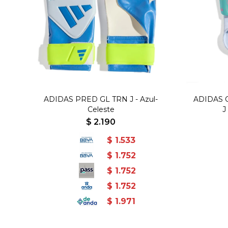
ADIDAS PRED GL TRN J - Azul-
ADIDAS 
Celeste
J
$
2.190
$
1.533
$
1.752
$
1.752
$
1.752
$
1.971