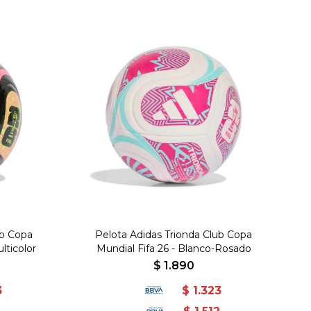
ub Copa
Pelota Adidas Trionda Club Copa
lticolor
Mundial Fifa 26 - Blanco-Rosado
$
1.890
3
$
1.323