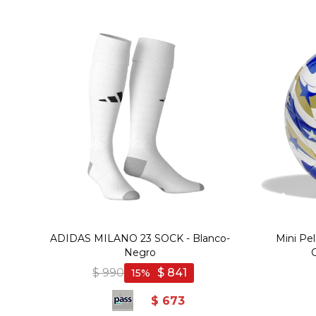
ADIDAS MILANO 23 SOCK - Blanco-
Mini Pel
Negro
$
990
$
841
15
$
673