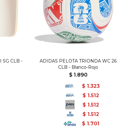
 SG CLB -
ADIDAS PELOTA TRIONDA WC 26
CLB - Blanco-Rojo
$
1.890
$
1.323
$
1.512
$
1.512
$
1.512
$
1.701