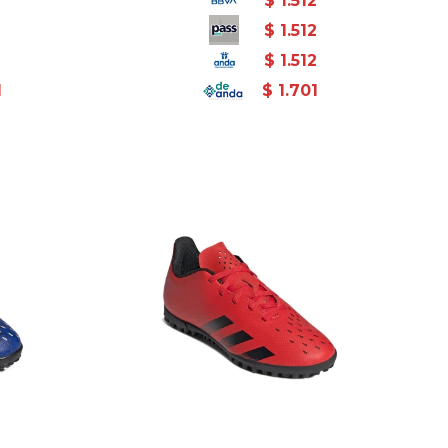
2
$
1.512
2
$
1.512
2
$
1.512
1
$
1.701