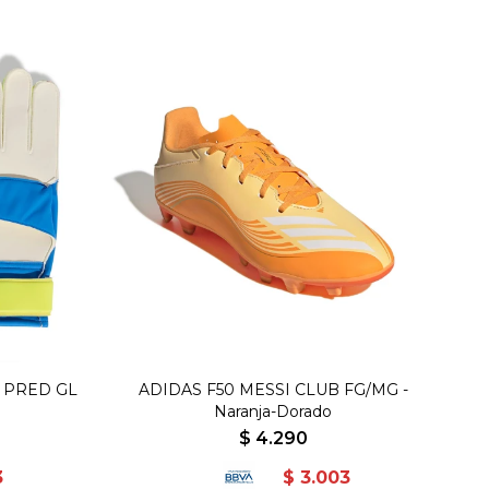
 PRED GL
ADIDAS F50 MESSI CLUB FG/MG -
Naranja-Dorado
$
4.290
3
$
3.003