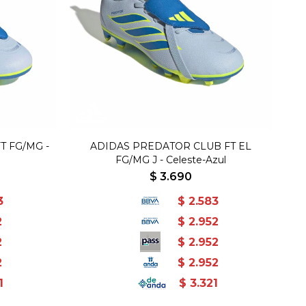
T FG/MG -
ADIDAS PREDATOR CLUB FT EL
FG/MG J - Celeste-Azul
$
3.690
3
$
2.583
2
$
2.952
2
$
2.952
2
$
2.952
1
$
3.321