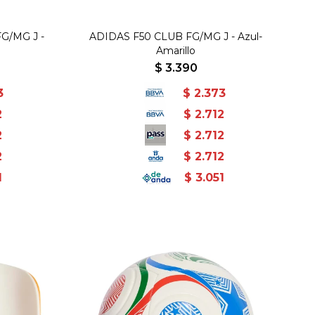
G/MG J -
ADIDAS F50 CLUB FG/MG J - Azul-
Amarillo
$
3.390
3
$
2.373
2
$
2.712
2
$
2.712
2
$
2.712
1
$
3.051