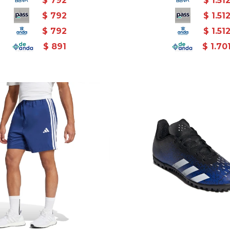
$
792
$
1.51
$
792
$
1.51
$
792
$
1.51
$
891
$
1.70