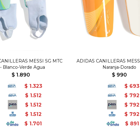
CANILLERAS MESSI SG MTC
ADIDAS CANILLERAS MESSI
 - Blanco-Verde Agua
Naranja-Dorado
$
1.890
$
990
$
1.323
$
693
$
1.512
$
792
$
1.512
$
792
$
1.512
$
792
$
1.701
$
891