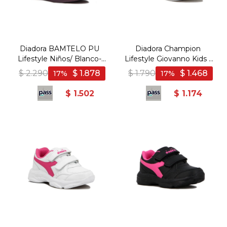
Diadora BAMTELO PU
Diadora Champion
Lifestyle Niños/ Blanco-
Lifestyle Giovanno Kids -
Negro - Blanco-Negro
Blanco/Verde - Blanco-
$
2.290
$
1.878
$
1.790
$
1.468
17
17
Verde
$
1.502
$
1.174