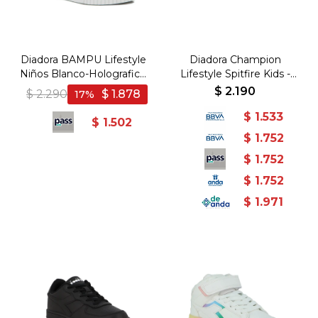
Diadora BAMPU Lifestyle
Diadora Champion
Niños Blanco-Holografico
Lifestyle Spitfire Kids -
- Blanco-Holografico
Blanco/Blanco - Blanco-
$
2.190
$
2.290
$
1.878
17
Blanco
$
1.533
$
1.502
$
1.752
$
1.752
$
1.752
$
1.971