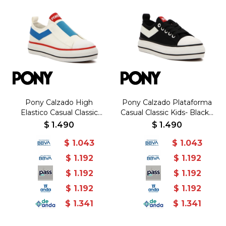
Pony Calzado High
Pony Calzado Plataforma
Elastico Casual Classic
Casual Classic Kids- Black -
Kids- Blanco - Blanco
Negro
$
1.490
$
1.490
$
1.043
$
1.043
$
1.192
$
1.192
$
1.192
$
1.192
$
1.192
$
1.192
$
1.341
$
1.341