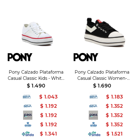
Pony Calzado Plataforma
Pony Calzado Plataforma
Casual Classic Kids - White
Casual Classic Women-
- Blanco
Black - Negro
$
1.490
$
1.690
$
1.043
$
1.183
$
1.192
$
1.352
$
1.192
$
1.352
$
1.192
$
1.352
$
1.341
$
1.521