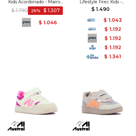
Kids Acordonado - Marron
Lifestyle Firec Kids -
- Marron
Blanco/Azul - Blanco-Azul
$
1.490
$
1.790
$
1.307
26
$
1.043
$
1.046
$
1.192
$
1.192
$
1.192
$
1.341