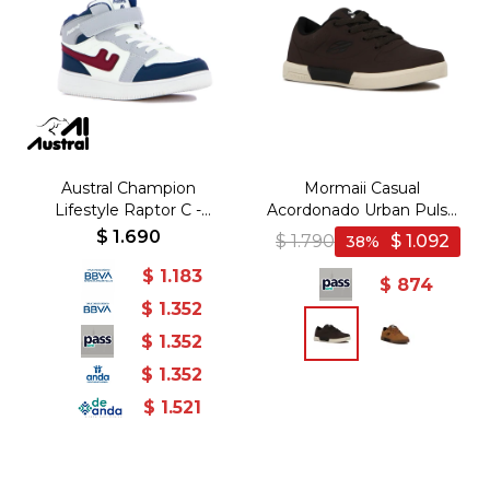
Austral Champion
Mormaii Casual
Lifestyle Raptor C -
Acordonado Urban Pulse
Blanco/Marino - Blanco-
JR - Marron
$
1.690
$
1.790
$
1.092
38
Marino
$
1.183
$
874
$
1.352
$
1.352
$
1.352
$
1.521