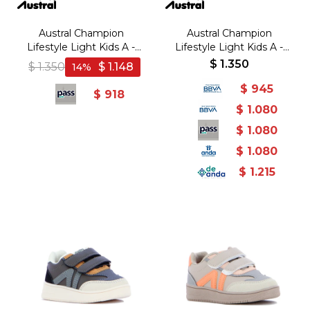
Austral Champion
Austral Champion
Lifestyle Light Kids A -
Lifestyle Light Kids A -
Blanco/Naranja - Blanco-
Marino/Blanco - Marino-
$
1.350
$
1.350
$
1.148
14
Naranja
Blanco
$
945
$
918
$
1.080
$
1.080
$
1.080
$
1.215