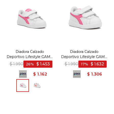
Diadora Calzado
Diadora Calzado
Deportivo Lifestyle GAME
Deportivo Lifestyle GAME
P PS GIRL - Blanco-
P TD GIRL - Blanco-
$
1.990
$
1.453
$
1.990
$
1.632
26
17
Rosado
Rosado
$
1.162
$
1.306