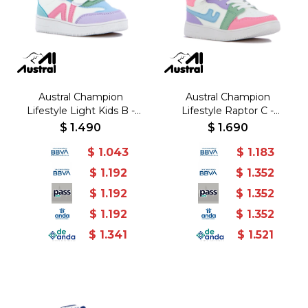
Austral Champion
Austral Champion
Lifestyle Light Kids B -
Lifestyle Raptor C -
Blanco/Rosado - Blanco-
Blanco/Celeste - Blanco-
$
1.490
$
1.690
Rosado
Celeste
$
1.043
$
1.183
$
1.192
$
1.352
$
1.192
$
1.352
$
1.192
$
1.352
$
1.341
$
1.521