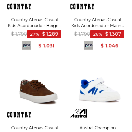
Country Atenas Casual
Country Atenas Casual
Kids Acordonado - Beige -
Kids Acordonado - Marino
Beige
- Marino
$
1.790
$
1.289
$
1.790
$
1.307
27
26
$
1.031
$
1.046
Country Atenas Casual
Austral Champion