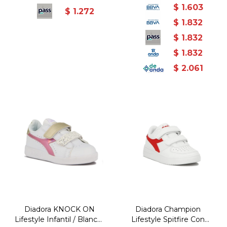
$
1.603
$
1.272
$
1.832
$
1.832
$
1.832
$
2.061
Diadora KNOCK ON
Diadora Champion
Lifestyle Infantil / Blanco-
Lifestyle Spitfire Con