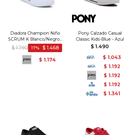
Diadora Champion Niño
Pony Calzado Casual
SCRUM K Blanco/Negro -
Classic Kids-Blue - Azul
Blanco-Negro
$
1.490
$
1.790
$
1.468
17
$
1.043
$
1.174
$
1.192
$
1.192
$
1.192
$
1.341