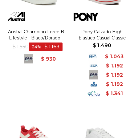
Austral Champion Force B
Pony Calzado High
Lifestyle - Blaco/Dorado -
Elastico Casual Classic
Blanco-Dorado
Kids- Coral - Coral
$
1.490
$
1.550
$
1.163
24
$
1.043
$
930
$
1.192
$
1.192
$
1.192
$
1.341