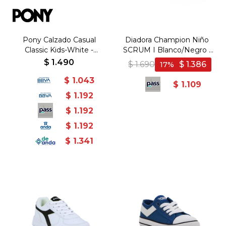
Pony Calzado Casual
Diadora Champion Niño
Classic Kids-White -
SCRUM I Blanco/Negro -
Blanco
Blanco-Negro
$
1.490
$
1.690
$
1.386
17
$
1.043
$
1.109
$
1.192
$
1.192
$
1.192
$
1.341