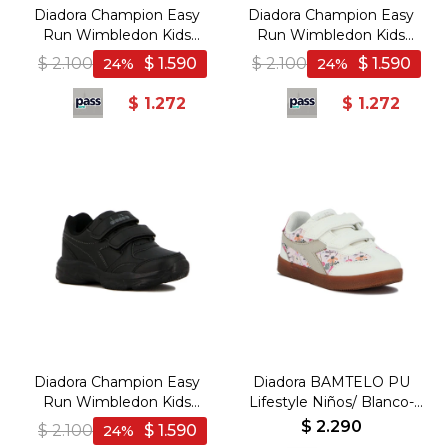
Diadora Champion Easy
Diadora Champion Easy
Run Wimbledon Kids
Run Wimbledon Kids
C/Velcro - Blanco-Fucsia
C/Velcro - Negro-Fucsia
$
2.100
$
1.590
$
2.100
$
1.590
24
24
$
1.272
$
1.272
Diadora Champion Easy
Diadora BAMTELO PU
Run Wimbledon Kids
Lifestyle Niños/ Blanco-
C/Velcro - Negro-Negro
Floral - Blanco-Floral
$
2.290
$
2.100
$
1.590
24