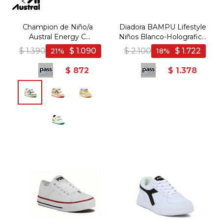
Champion de Niño/a
Diadora BAMPU Lifestyle
Austral Energy C
Niños Blanco-Holografico
Acordonado con Velcro -
- Blanco-Holografico
$
1.390
$
1.090
$
2.100
$
1.722
21
18
Blanco-Multicolor
$
872
$
1.378