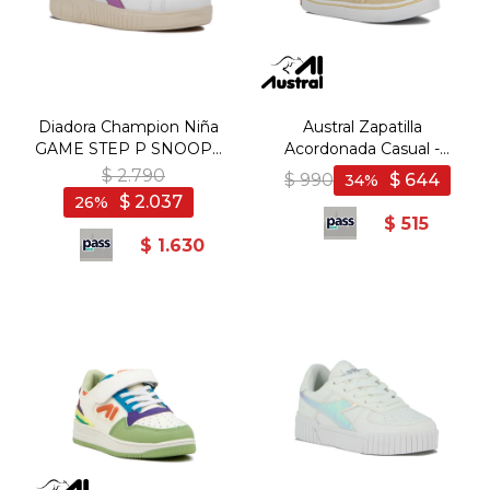
Diadora Champion Niña
Austral Zapatilla
GAME STEP P SNOOPY
Acordonada Casual -
PS - Rosado
Beige
$
2.790
$
990
$
644
34
$
2.037
26
$
515
$
1.630