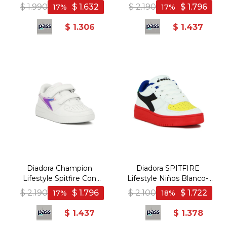
Rosa - Blanco-Rosado
Velcro Niño - Blanco/Rojo
$
1.990
$
1.632
$
2.190
$
1.796
17
17
- Blanco-Rojo
$
1.306
$
1.437
Diadora Champion
Diadora SPITFIRE
Lifestyle Spitfire Con
Lifestyle Niños Blanco-
Velcro Niño -
Multicolor - Blanco-
$
2.190
$
1.796
$
2.100
$
1.722
17
18
Blanco/Holográfico -
Multicolor
Blanco-Multicolor
$
1.437
$
1.378