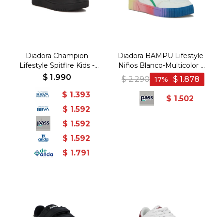
Diadora Champion
Diadora BAMPU Lifestyle
Lifestyle Spitfire Kids -
Niños Blanco-Multicolor -
Negro/Negro - Negro-
Blanco-Multicolor
$
1.990
$
2.290
$
1.878
17
Negro
$
1.393
$
1.502
$
1.592
$
1.592
$
1.592
$
1.791