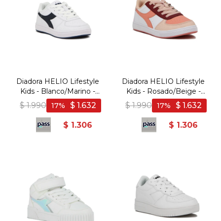
Diadora HELIO Lifestyle
Diadora HELIO Lifestyle
Kids - Blanco/Marino -
Kids - Rosado/Beige -
Blanco-Marino
Rosado-Beige
$
1.990
$
1.632
$
1.990
$
1.632
17
17
$
1.306
$
1.306