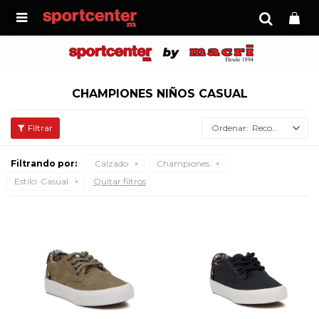

CHAMPIONES NIÑOS CASUAL
Recomendados
Filtrando por:
Calzado
Championes
Estilo:
Casual
Quitar filtros