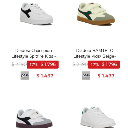
Diadora Champion
Diadora BAMTELO
Lifestyle Spitfire Kids -
Lifestyle Kids/ Beige-
Blanco/Negro - Blanco-
Verde - Beige-Verde
$
2.190
$
1.796
$
2.190
$
1.796
17
17
Negro
$
1.437
$
1.437