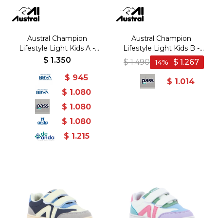
Austral Champion
Austral Champion
Lifestyle Light Kids A -
Lifestyle Light Kids B -
Marron/Gris - Marron-Gris
Beige/Naranja - Beige-
$
1.350
$
1.490
$
1.267
14
Naranja
$
945
$
1.014
$
1.080
$
1.080
$
1.080
$
1.215