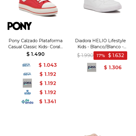
Pony Calzado Plataforma
Diadora HELIO Lifestyle
Casual Classic Kids- Coral -
Kids - Blanco/Blanco -
Coral
Blanco-Blanco
$
1.490
$
1.990
$
1.632
17
$
1.043
$
1.306
$
1.192
$
1.192
$
1.192
$
1.341