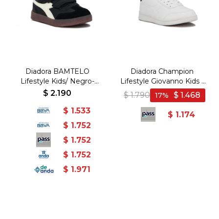
Diadora BAMTELO
Diadora Champion
Lifestyle Kids/ Negro-
Lifestyle Giovanno Kids -
Blanco - Negro-Blanco
Blanco/Rojo - Blanco-Rojo
$
2.190
$
1.790
$
1.468
17
$
1.533
$
1.174
$
1.752
$
1.752
$
1.752
$
1.971