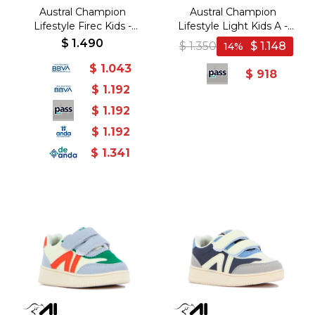
Austral Champion
Austral Champion
Lifestyle Firec Kids -
Lifestyle Light Kids A -
Beige/Rosado - Beige-
Beige/Naranja - Beige-
$
1.490
$
1.350
$
1.148
14
Rosado
Naranja
$
1.043
$
918
$
1.192
$
1.192
$
1.192
$
1.341