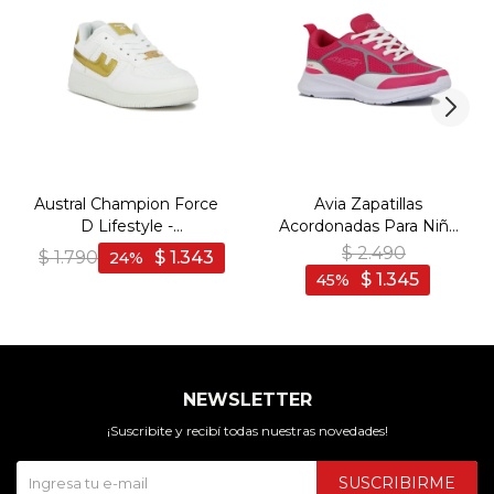
Austral Champion Force
Avia Zapatillas
D Lifestyle -
Acordonadas Para Niña
Blaco/Dorado - Blanco-
Evan- Fuchsia/White -
$
2.490
$
1.790
$
1.343
24
Dorado
Fucsia-Blanco
$
1.345
45
NEWSLETTER
¡Suscribite y recibí todas nuestras novedades!
SUSCRIBIRME