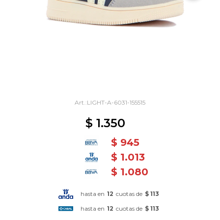
LIGHT-A-6031-155515
$
1.350
$
945
$
1.013
$
1.080
hasta en
12
cuotas de
$ 113
hasta en
12
cuotas de
$ 113