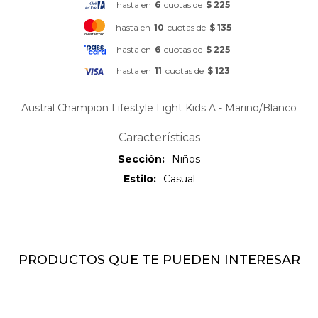
hasta en
6
cuotas de
$ 225
hasta en
10
cuotas de
$ 135
hasta en
6
cuotas de
$ 225
hasta en
11
cuotas de
$ 123
Austral Champion Lifestyle Light Kids A - Marino/Blanco
Características
Sección
Niños
Estilo
Casual
PRODUCTOS QUE TE PUEDEN INTERESAR