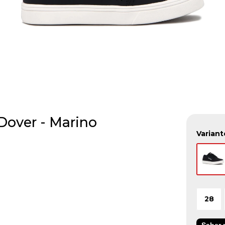
Dover - Marino
Variant
28
Saber m