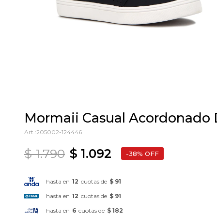
Mormaii Casual Acordonado 
205002-124446
$
1.790
$
1.092
38
hasta en
12
cuotas de
$ 91
hasta en
12
cuotas de
$ 91
hasta en
6
cuotas de
$ 182