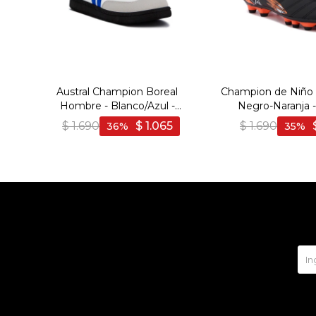
Austral Champion Boreal
Champion de Niño 
Hombre - Blanco/Azul -
Negro-Naranja 
Blanco-Azul
Naranja
$
1.690
$
1.065
$
1.690
36
35