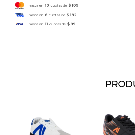
hasta en
10
cuotas de
$ 109
hasta en
6
cuotas de
$ 182
hasta en
11
cuotas de
$ 99
PRODU