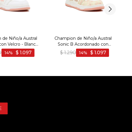
de Niño/a Austral
Champion de Niño/a Austral
on Velcro - Blanco-
Sonic B Acordonado con
osa Claro
Velcro - Blanco-Rosa Claro
0
$
1.097
$
1.290
$
1.097
14
14
E