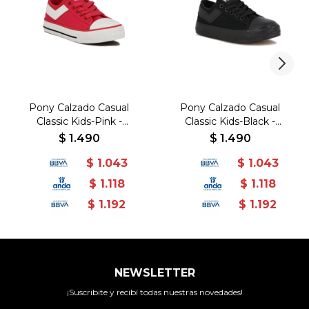
Pony Calzado Casual
Pony Calzado Casual
Classic Kids-Pink -
Classic Kids-Black -
Rosado
Negro-Negro
$
1.490
$
1.490
$
1.043
$
1.043
$
1.118
$
1.118
$
1.192
$
1.192
NEWSLETTER
¡Suscribite y recibí todas nuestras novedades!