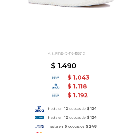
FIRE-C-116-155510
$
1.490
$
1.043
$
1.118
$
1.192
hasta en
12
cuotas de
$ 124
hasta en
12
cuotas de
$ 124
hasta en
6
cuotas de
$ 248