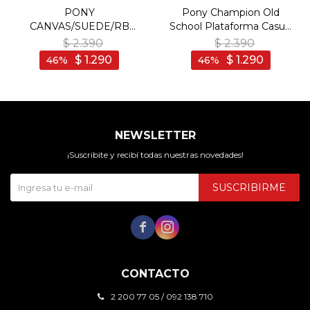
PONY
Pony Champion Old
CANVAS/SUEDE/RB
School Plataforma Casual
NAVY-BROWN - Marino-
Lona-Gamuza Yellow -
$
2.390
$
2.390
Marron
Amarillo
$
1.290
$
1.290
46
46
NEWSLETTER
¡Suscribite y recibí todas nuestras novedades!
SUSCRIBIRME


CONTACTO
2 200 77 05 / 092 138 710