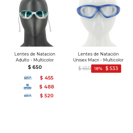
Lentes de Natacion
Lentes de Natación
Adulto - Multicolor
Unisex Macri - Multicolor
$
650
$
650
$
533
18
$
455
$
488
$
520