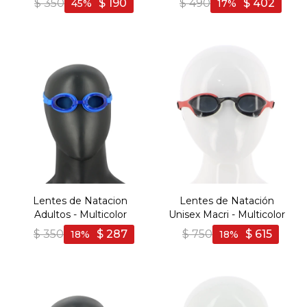
$
350
$
190
$
490
$
402
45
17
Lentes de Natacion
Lentes de Natación
Adultos - Multicolor
Unisex Macri - Multicolor
$
350
$
287
$
750
$
615
18
18