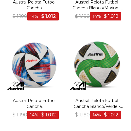
Austral Pelota Futbol
Austral Pelota Futbol
Cancha
Cancha Blanco/Marino -
Blanco/Rojo/Negro -
Blanco-Marino
$
1.190
$
1.012
$
1.190
$
1.012
14
14
Blanco-Rojo
Austral Pelota Futbol
Austral Pelota Futbol
Cancha
Cancha Blanco/Verde -
Blanco/Celeste/Naranja -
Blanco-Verde
$
1.190
$
1.012
$
1.190
$
1.012
14
14
Blanco-Celeste