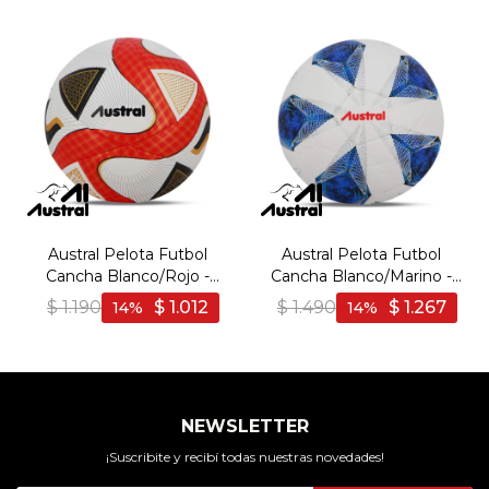
Austral Pelota Futbol
Austral Pelota Futbol
Cancha Blanco/Rojo -
Cancha Blanco/Marino -
Blanco-Rojo
Blanco-Marino
$
1.190
$
1.012
$
1.490
$
1.267
14
14
NEWSLETTER
¡Suscribite y recibí todas nuestras novedades!