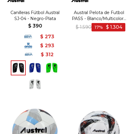
Canilleras Fútbol Austral
Austral Pelota de Futbol
SJ-04 - Negro-Plata
PASS - Blanco/Multicolor -
Blanco-Multicolor
$
390
$
1.590
$
1.304
17
$
273
$
293
$
312