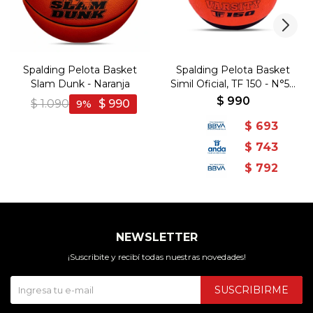
Spalding Pelota Basket
Spalding Pelota Basket
Slam Dunk - Naranja
Simil Oficial, TF 150 - N°5 -
Naranja-Negro
$
990
$
1.090
$
990
9
$
693
$
743
$
792
NEWSLETTER
¡Suscribite y recibí todas nuestras novedades!
SUSCRIBIRME