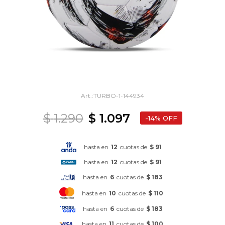
TURBO-1-144934
$
1.290
$
1.097
14
hasta en
12
cuotas de
$ 91
hasta en
12
cuotas de
$ 91
hasta en
6
cuotas de
$ 183
hasta en
10
cuotas de
$ 110
hasta en
6
cuotas de
$ 183
hasta en
11
cuotas de
$ 100