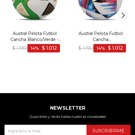
Austral Pelota Futbol
Austral Pelota Futbol
Cancha Blanco/Verde -
Cancha
Blanco-Verde
Blanco/Celeste/Naranja -
$
1.190
$
1.012
$
1.190
$
1.012
14
14
Blanco-Celeste
NEWSLETTER
¡Suscribite y recibí todas nuestras novedades!
SUSCRIBIRME