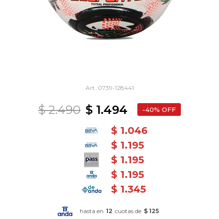
0739-128441
$
2.490
$
1.494
40
$
1.046
$
1.195
$
1.195
$
1.195
$
1.345
hasta en
12
cuotas de
$ 125