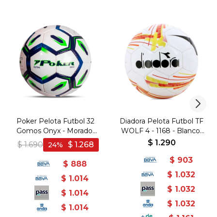
Poker Pelota Futbol 32
Diadora Pelota Futbol TF
Gomos Onyx - Morado-
WOLF 4 - 1168 - Blanco-
Verde Fluo
Naranja
$
1.290
$
1.690
$
1.268
24
$
903
$
888
$
1.032
$
1.014
$
1.032
$
1.014
$
1.032
$
1.014