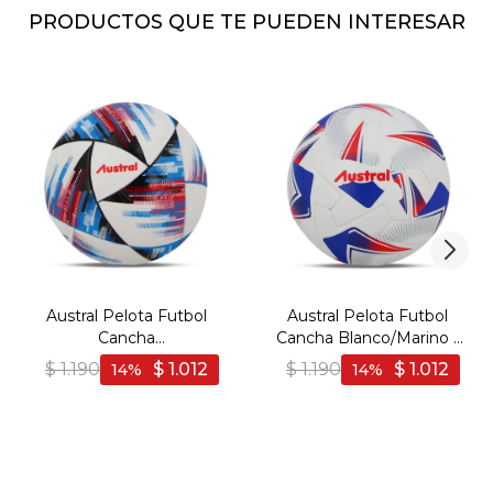
PRODUCTOS QUE TE PUEDEN INTERESAR
Austral Pelota Futbol
Austral Pelota Futbol
Cancha
Cancha Blanco/Marino -
Blanco/Celeste/Naranja -
Blanco-Marino
$
1.190
$
1.012
$
1.190
$
1.012
14
14
Blanco-Celeste