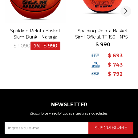
Spalding Pelota Basket
Spalding Pelota Basket
Slam Dunk - Naranja
Simil Oficial, TF 150 - N°5 -
Naranja-Negro
$
990
$
1.090
$
990
9
$
693
$
743
$
792
NEWSLETTER
¡Suscribite y recibí todas nuestras novedades!
SUSCRIBIRME