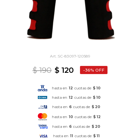
SC-83097-120589
$
190
$
120
36
hasta en
12
cuotas de
$ 10
hasta en
12
cuotas de
$ 10
hasta en
6
cuotas de
$ 20
hasta en
10
cuotas de
$ 12
hasta en
6
cuotas de
$ 20
hasta en
11
cuotas de
$ 11