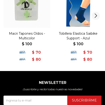
Macri Tapones Oídos -
Tobillera Elastica Saibike
Multicolor
Support - Azul
$
100
$
100
$
70
$
70
$
80
$
80
NEWSLETTER
¡Suscribite y recibí todas nuestras novedades!
SUSCRIBIRME