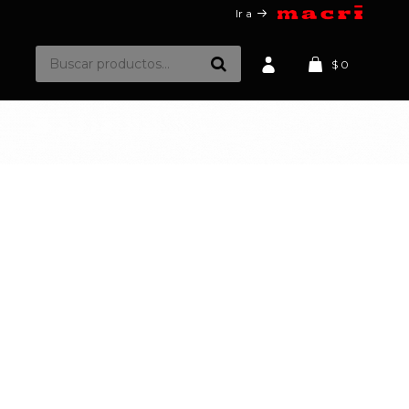
Ir a
$
0