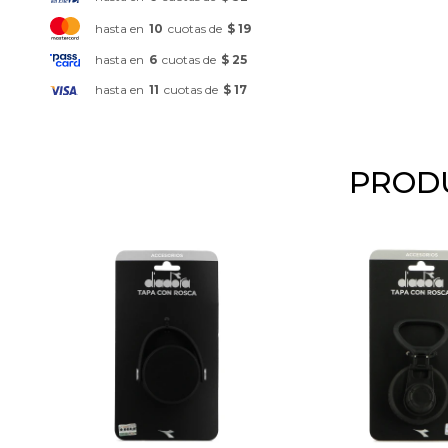
hasta en
10
cuotas de
$ 19
hasta en
6
cuotas de
$ 25
hasta en
11
cuotas de
$ 17
PRODU