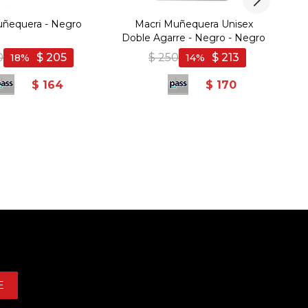
uñequera - Negro
Macri Muñequera Unisex
P
Doble Agarre - Negro - Negro
0
$
205
$
250
$
213
18
14
$
164
$
170
E