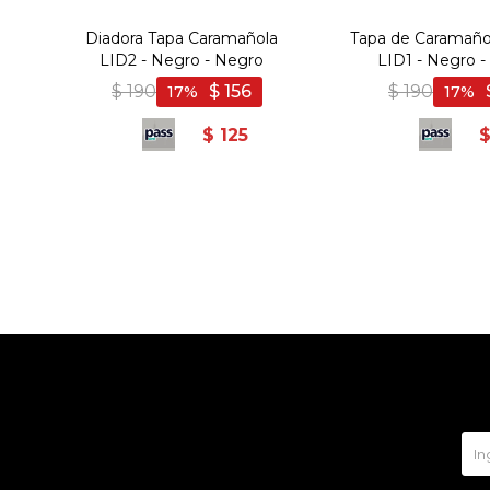
Diadora Tapa Caramañola
Tapa de Caramaño
LID2 - Negro - Negro
LID1 - Negro 
$
190
$
156
$
190
17
17
$
125