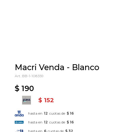
Macri Venda - Blanco
BB-1-108359
$
190
$
152
hasta en
12
cuotas de
$ 16
hasta en
12
cuotas de
$ 16
hasta en
6
cuotas de
$ 32