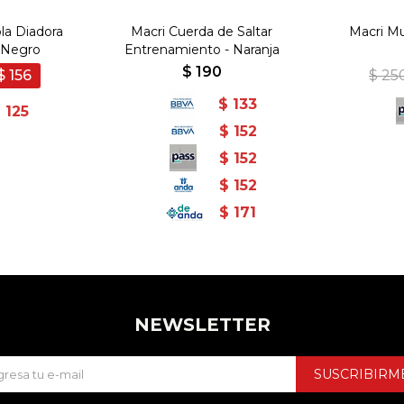
la Diadora
Macri Cuerda de Saltar
Macri M
- Negro
Entrenamiento - Naranja
$
190
$
156
$
25
$
133
$
125
$
152
$
152
$
152
$
171
NEWSLETTER
SUSCRIBIRM