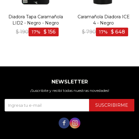
Diadora Tapa Caramañola
Caramañola Diadora ICE
LID2 - Negro - Negro
4 - Negro
$
190
$
156
$
790
$
648
17
17
NEWSLETTER
¡Suscribite y recibí todas nuestras novedades!
SUSCRIBIRME

