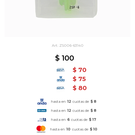
ZS006-63140
$
100
$
70
$
75
$
80
hasta en
12
cuotas de
$ 8
hasta en
12
cuotas de
$ 8
hasta en
6
cuotas de
$ 17
hasta en
10
cuotas de
$ 10