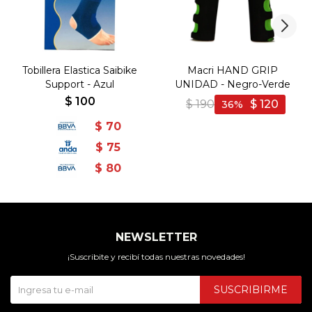
Tobillera Elastica Saibike
Macri HAND GRIP
Support - Azul
UNIDAD - Negro-Verde
$
100
$
190
$
120
36
$
70
$
75
$
80
NEWSLETTER
¡Suscribite y recibí todas nuestras novedades!
SUSCRIBIRME