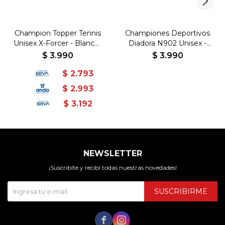
Champion Topper Tennis
Championes Deportivos
Unisex X-Forcer - Blanco-
Diadora N902 Unisex -
Gris
Azul-Blanco
$
3.990
$
3.990
$
2.793
$
2.993
$
3.192
NEWSLETTER
¡Suscribite y recibí todas nuestras novedades!
SUSCRIBIRME

