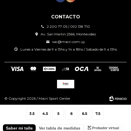
CONTACTO
2 200 77 05 / 092 138 710
Av. San Martin 2566, Montevideo
sac@macri.com.uy
Lunes a Viernes de 9 a 13hs y 14 a 18hs / Sábado de 9 a 13hs
© Copyright 2026 / Macri Sport Center
3.5
4.5
5
6
6.5
7.5
Saber mi talle
Ver tabla de medidas
Probador virtual