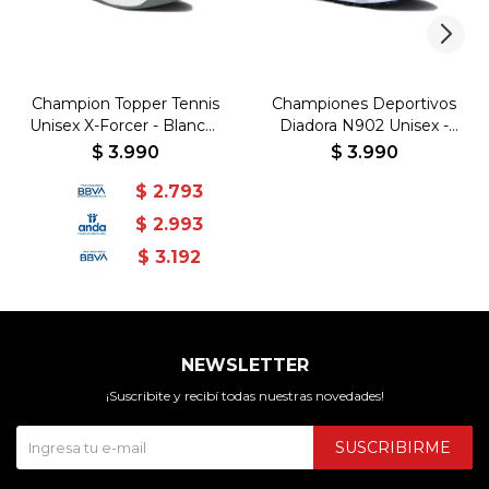
Champion Topper Tennis
Championes Deportivos
Unisex X-Forcer - Blanco-
Diadora N902 Unisex -
Gris
Azul-Blanco
$
3.990
$
3.990
$
2.793
$
2.993
$
3.192
NEWSLETTER
¡Suscribite y recibí todas nuestras novedades!
SUSCRIBIRME