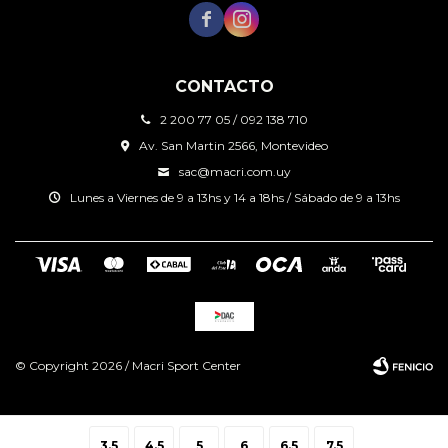


CONTACTO
2 200 77 05 / 092 138 710
Av. San Martin 2566, Montevideo
sac@macri.com.uy
Lunes a Viernes de 9 a 13hs y 14 a 18hs / Sábado de 9 a 13hs
© Copyright 2026 / Macri Sport Center
3.5
4.5
5
6
6.5
7.5