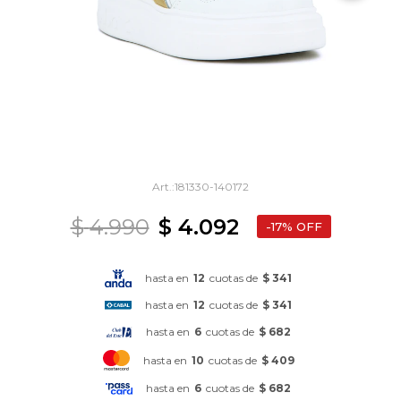
181330-140172
$
4.990
$
4.092
17
hasta en
12
cuotas de
$ 341
hasta en
12
cuotas de
$ 341
hasta en
6
cuotas de
$ 682
hasta en
10
cuotas de
$ 409
hasta en
6
cuotas de
$ 682