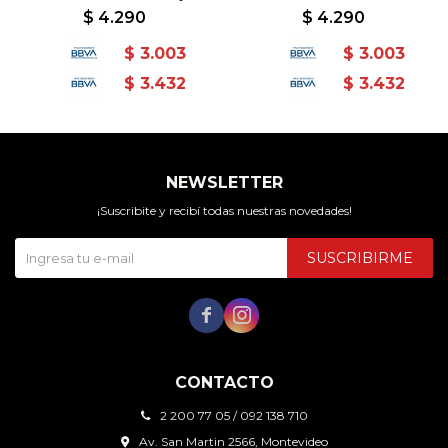
Dorado
Club TF - Blanco-Negro
$
4.290
$
4.290
$
3.003
$
3.003
$
3.432
$
3.432
NEWSLETTER
¡Suscribite y recibí todas nuestras novedades!
SUSCRIBIRME


CONTACTO
2 200 77 05 / 092 138 710
Av. San Martin 2566, Montevideo