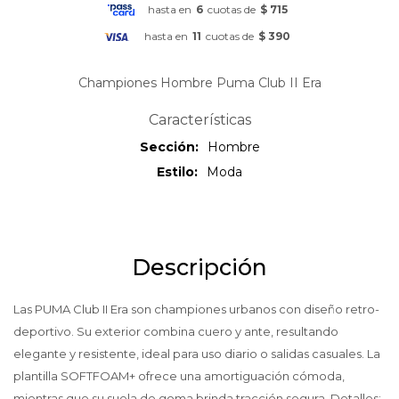
hasta en
6
cuotas de
$ 715
hasta en
11
cuotas de
$ 390
Championes Hombre Puma Club II Era
Características
Sección
Hombre
Estilo
Moda
Descripción
Las PUMA Club II Era son championes urbanos con diseño retro-
deportivo. Su exterior combina cuero y ante, resultando
elegante y resistente, ideal para uso diario o salidas casuales. La
plantilla SOFTFOAM+ ofrece una amortiguación cómoda,
mientras que su suela de goma brinda tracción segura. Detalles: