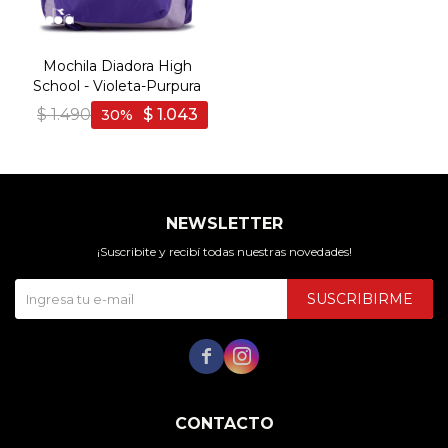
Mochila Diadora High
School - Violeta-Purpura
$
1.490
$
1.043
30
NEWSLETTER
¡Suscribite y recibí todas nuestras novedades!
SUSCRIBIRME


CONTACTO