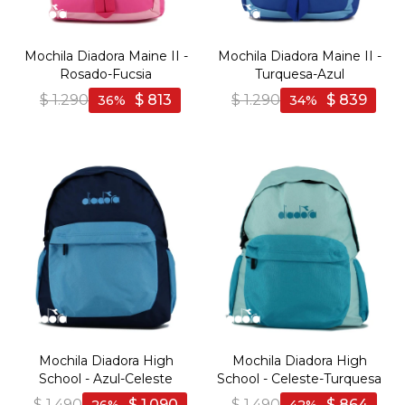
Mochila Diadora Maine II -
Mochila Diadora Maine II -
Rosado-Fucsia
Turquesa-Azul
$
1.290
$
813
$
1.290
$
839
36
34
Mochila Diadora High
Mochila Diadora High
School - Azul-Celeste
School - Celeste-Turquesa
$
1.490
$
1.090
$
1.490
$
864