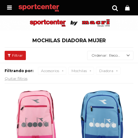

MOCHILAS DIADORA MUJER
Recomendados
Filtrando por:
Accesorios
Mochilas
Diadora
Quitar filtros