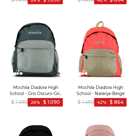
26
42
Mochila Diadora High
Mochila Diadora High
School - Gris Oscuro-Gris
School - Naranja-Beige
Claro
$
1.490
$
1.090
$
1.490
$
864
26
42