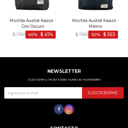
Mochila Austral Kasize -
Mochila Austral Kasize -
Gris Oscuro
Marino
$
790
$
474
$
790
$
553
40
30
NEWSLETTER
¡Suscribite y recibí todas nuestras novedades!
SUSCRIBIRME

