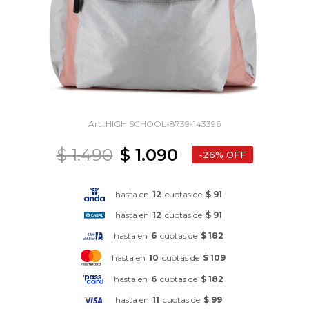
HIGH SCHOOL-8739-143396
$
1.490
$
1.090
26
hasta en
12
cuotas de
$ 91
hasta en
12
cuotas de
$ 91
hasta en
6
cuotas de
$ 182
hasta en
10
cuotas de
$ 109
hasta en
6
cuotas de
$ 182
hasta en
11
cuotas de
$ 99