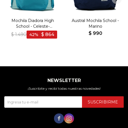
Mochila Diadora High
Austral Mochila School -
School - Celeste-
Marino
Turquesa
$
990
$
1.490
$
864
42
NEWSLETTER
¡Suscribite y recibí todas nuestras novedades!
SUSCRIBIRME

