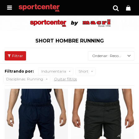

SHORT HOMBRE RUNNING
Recomendados
Filtrando por:
Indumentaria
Short
Disciplinas:
Running
Quitar filtros