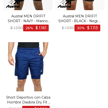
Austral MEN DRIFIT
Austral MEN DRIFIT
SHORT - NAVY - Marino-
SHORT - BLACK - Negro-
Azul
Negro
$
1.590
$
1.161
$
1.590
$
1.113
26
30
Short Deportivo con Calza
Hombre Diadora Dry Fit -
Marino